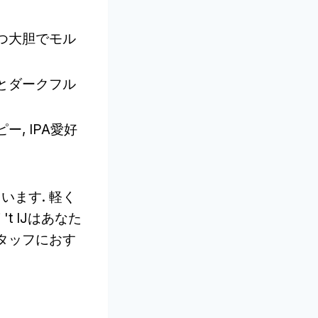
つ大胆でモル
とダークフル
, IPA愛好
ます. 軽く
t IJはあなた
タッフにおす