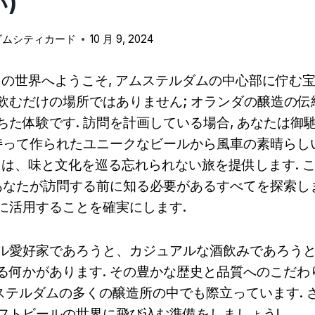
)
ダムシティカード
10 月 9, 2024
j 't IJの世界へようこそ, アムステルダムの中心部に佇む
飲むだけの場所ではありません; オランダの醸造の伝
ちた体験です. 訪問を計画している場合, あなたは御
を持って作られたユニークなビールから風車の素晴らし
j 't IJは、味と文化を巡る忘れられない旅を提供します.
はあなたが訪問する前に知る必要があるすべてを探索しま
に活用することを確実にします.
ル愛好家であろうと、カジュアルな酒飲みであろうと,
何かがあります. その豊かな歴史と品質へのこだわり, Br
アムステルダムの多くの醸造所の中でも際立っています.
フトビールの世界に飛び込む準備をしましょう!