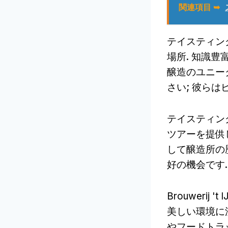
関連項目 ➥
テイスティン
場所. 知識
醸造のユニー
さい; 彼ら
テイスティングル
ツアーを提供し
して醸造所の
好の機会です.
Brouweri
美しい環境に
やフードトラ