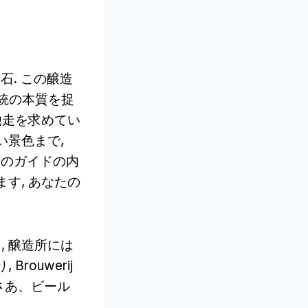
宝石. この醸造
統の本質を捉
馳走を求めてい
い景色まで,
 このガイドの内
す, あなたの
 醸造所には
ouwerij
 さあ、ビール