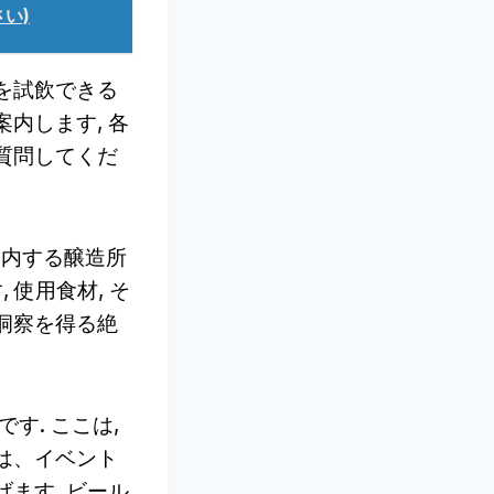
い)
を試飲できる
内します, 各
質問してくだ
ご案内する醸造所
 使用食材, そ
洞察を得る絶
です. ここは,
は、イベント
ます. ビール