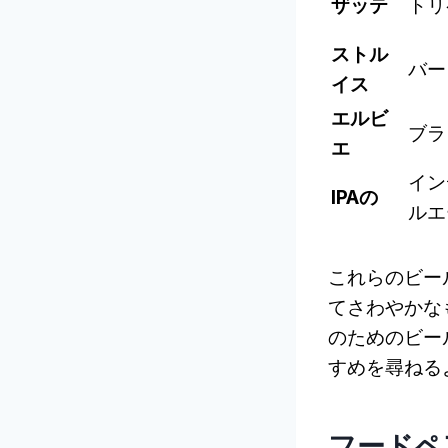
ザッテ
トリ
ストル
バー
イス
エルビ
ブラ
エ
イン
IPAの
ルエ
これらのビー
てさわやかなもの
のためのビー
すめを尋ねる
フードペ