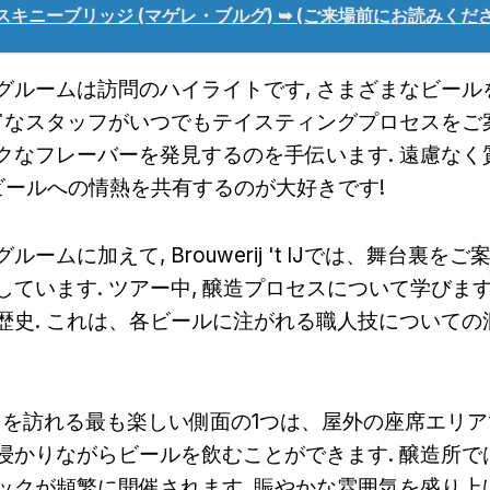
スキニーブリッジ (マゲレ・ブルグ) ➥ (ご来場前にお読みくださ
グルームは訪問のハイライトです, さまざまなビール
豊富なスタッフがいつでもテイスティングプロセスをご案
クなフレーバーを発見するのを手伝います. 遠慮なく
はビールへの情熱を共有するのが大好きです!
ームに加えて, Brouwerij 't IJでは、舞台裏を
ています. ツアー中, 醸造プロセスについて学びます,
歴史. これは、各ビールに注がれる職人技についての
j 't IJを訪れる最も楽しい側面の1つは、屋外の座席エリア
浸かりながらビールを飲むことができます. 醸造所で
ックが頻繁に開催されます, 賑やかな雰囲気を盛り上げ