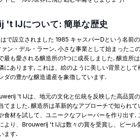
rij 't IJについて: 簡単な歴史
j 't IJはで設立されました 1985 キャスパーDという
 ファン・デル・ラーン. 小さな事業として始まったこ
で最も愛される醸造所の1つに成長しました. 醸造所
隣にあります, これは、絵のように美しい背景として
ンダの豊かな醸造遺産を象徴しています.
ouwerij 't IJは、地元の文化と伝統を反映した高品
当てました. 醸造所は革新的なアプローチで知られてい
や食材を試して、ユニークなフレーバーを作り出す. 
より、Brouwerij 't IJは数々の賞を受賞し、ビー
います.