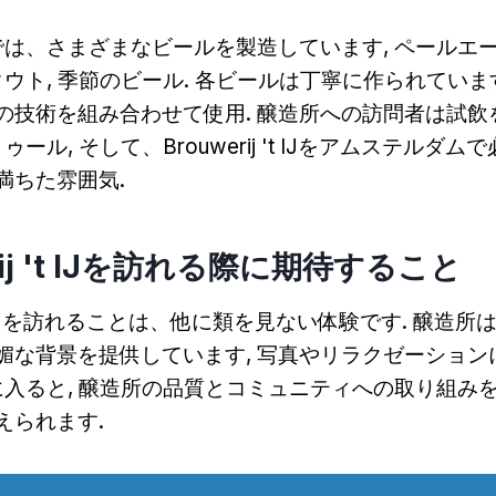
では、さまざまなビールを製造しています, ペールエール
タウト, 季節のビール. 各ビールは丁寧に作られていま
の技術を組み合わせて使用. 醸造所への訪問者は試飲
ゥール, そして、Brouwerij 't IJをアムステルダ
満ちた雰囲気.
rij 't IJを訪れる際に期待すること
j 't IJを訪れることは、他に類を見ない体験です. 醸造
媚な背景を提供しています, 写真やリラクゼーション
中に入ると, 醸造所の品質とコミュニティへの取り組み
えられます.