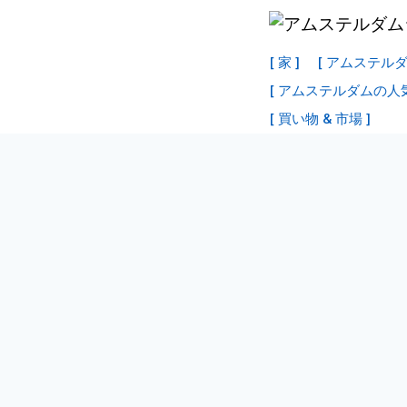
コ
ン
[ 家 ]
[ アムステル
テ
[ アムステルダムの人
ン
[ 買い物 & 市場 ]
ツ
へ
ス
キ
ッ
プ