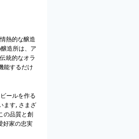
名前の情熱的な醸造
の醸造所は、ア
は伝統的なオラ
機能するだけ
質のビールを作る
ます, さまざ
この品質と創
ル愛好家の忠実