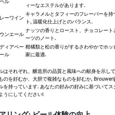
ペル
ィーなエステルがあります.
キャラメルとタフィーのフレーバーを持
レーワイン
ト, 温暖化仕上げとのバランス.
ナッツの香りとロースト、チョコレート
ウンエール
ーツのノート.
ディアペー
柑橘類と松の香りがするさわやかでホッピー
ール
家に最適.
ルはそれぞれ、醸造所の品質と風味への献身を示してい
を好むか、大胆で複雑なものを好むか, Brouwerij '
ルを持っています. あなたの好みの好みに基づいてス
ようにしてください!
アリング: ビール体験の向上