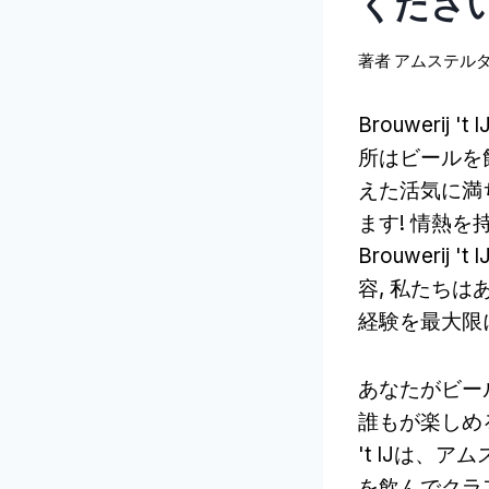
ください
著者
アムステル
Brouweri
所はビールを
えた活気に満
ます! 情熱
Brouweri
容, 私たち
経験を最大限
あなたがビー
誰もが楽しめる
't IJは、
を飲んでクラ