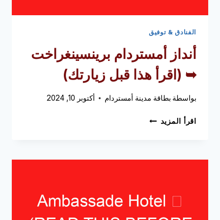
الفنادق & توفيق
أنداز أمستردام برينسينغراخت
➥ (اقرأ هذا قبل زيارتك)
بواسطة
بطاقة مدينة أمستردام
أكتوبر 10, 2024
أنداز
اقرأ المزيد
أمستردام
برينسينغراخت
➥
(اقرأ
هذا
قبل
زيارتك)