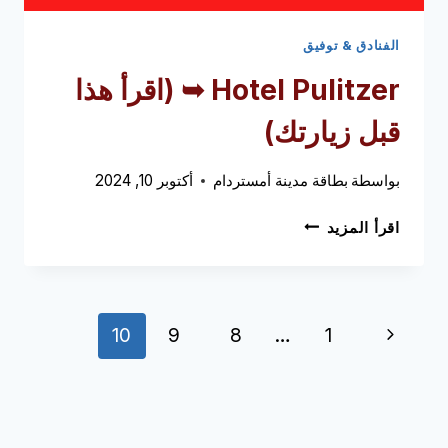
الفنادق & توفيق
Hotel Pulitzer ➥
(اقرأ هذا
قبل زيارتك)
بواسطة
بطاقة مدينة أمستردام
أكتوبر 10, 2024
HOTEL
اقرأ المزيد
PULITZER
➥
(اقرأ
هذا
تنقل
الصفحة
10
9
8
…
1
قبل
زيارتك)
الصفحة
السابقة