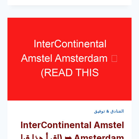
L’EUROPE
➥
(اقرأ
هذا
قبل
زيارتك)
الفنادق & توفيق
InterContinental Amstel
Amsterdam ➥
(اقرأ هذا قبل