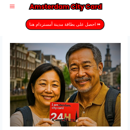
نتقل
لى
لمحتوى
⏩ احصل على بطاقة مدينة أمستردام هنا