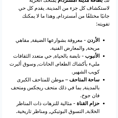
لك
بطاقة مدينة أمستردام
يمنحك الحرية
لاستكشاف كل جزء من المدينة. يقدم كل حي
جانبًا مختلفًا من أمستردام, وهذا ما لا يمكنك
تفويته:
الأردن
- معروفة بشوارعها الضيقة, مقاهي
مريحة, والمعارض الفنية.
الأنبوب
- نابضة بالحياة, حي متعدد الثقافات
مليء بأكشاك الطعام, الحانات, وسوق ألبرت
كويب الشهير.
ساحة المتاحف
– موطن للمتاحف الكبرى
بالمدينة, بما في ذلك متحف ريجكس ومتحف
فان جوخ.
حزام القناة
- مثالية للنزهات ذات المناظر
الخلابة, التسوق البوتيكي, ومناظر تاريخية.