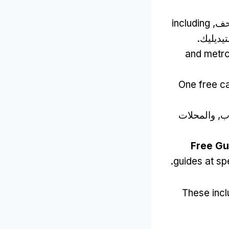
including
ديليك.
and metr
One free ca
ب, والمحلات
Free Gu
.
guides at s
These inc