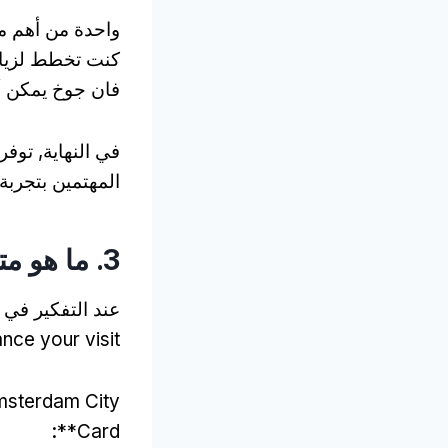
واحدة من أهم مز
كنت تخطط لزيار
فان جوخ يمكن أن
في النهاية, توف
المهتمين بتجربة
3. ما هو متضمن في بطاقة مدينة أمستردام?
عند التفكير في 
ance your visit
Amsterdam City
:
Card**