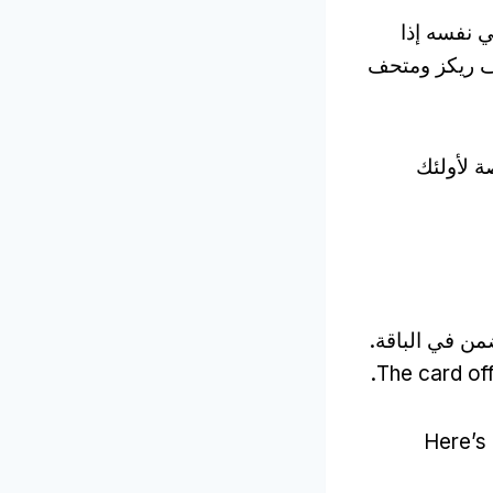
ي نفسه إذا
ف ريكز ومتحف
ة لأولئك
من في الباقة.
.
The card off
Here’s 