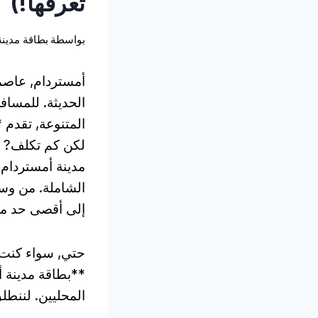
تعرفها!)
بواسطة
بطاقة مدينة
أمستردام, عاصمة 
الحديثة. للمساف
المتنوعة, تقدم *
لكن كم تكلف? و
مدينة أمستردام
الشاملة. من وس
إلى أقصى حد من
حتي, سواء كنت ز
**بطاقة مدينة 
المحليين. لننطل