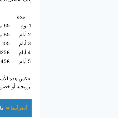
مدة
1 يوم
65 يورو
2 أيام
85 يورو
3 أيام
105 يورو
4 أيام
125€
5 أيام
145€
تعكس هذه الأسع
ترويجية أو خصو
أنظر أيضا ➥
ماذا