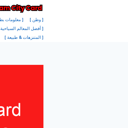
نتقل
لى
[ وطن ]
[ معلومات بطا
لمحتوى
[ أفضل المعالم السياحية
[ المتنزهات & طبيعة ]