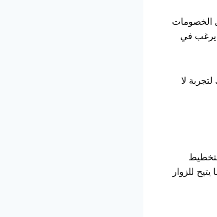
ثل الخصومات
 يرغب في
تجربة لا
لتخطيط
 زمنية, تتراوح عادةً من 1 ل 5 أيام, مما يتيح للزوار