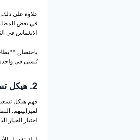
علاوة على ذلك, 
في بعض المطاعم 
الانغماس في الثق
باختصار, **بطاق
تُنسى في واحدة 
2. هيكل تسعير بطاقة مدينة أمستردام
فهم هيكل تسعير 
اختيار الخيار ا
إليك تفصيل الأس