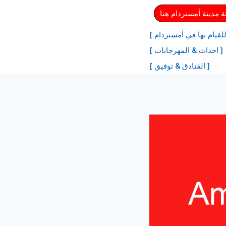
مدينة أمستردام هنا
لقيام بها في أمستردام ]
[ احداث & المهرجانات ]
[ الفنادق & توفيق ]