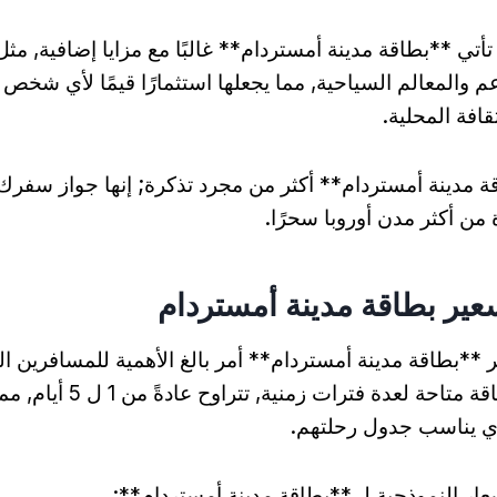
تأتي **بطاقة مدينة أمستردام** غالبًا مع مزايا إضافية, م
والمعالم السياحية, مما يجعلها استثمارًا قيمًا لأي شخص
افة المحلية.
ة مدينة أمستردام** أكثر من مجرد تذكرة; إنها جواز سفرك ل
من أكثر مدن أوروبا سحرًا.
**بطاقة مدينة أمستردام** أمر بالغ الأهمية للمسافرين ا
لميزانيتهم. البطاقة متاحة لعدة فترات
لذي يناسب جدول رحلتهم.
عار النموذجية لـ **بطاقة مدينة أمستردام**: