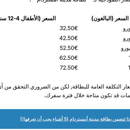
السعر (البالغون)
السعر (الأطفال 4-12 سنوات)
32.50€
42.50€
52.50€
62.50€
72.50€
ار التكلفة العامة للبطاقة, لكن من الضروري التحقق من 
مات قد تكون متاحة خلال فترة سفرك.
 تتضمن بطاقة مدينة أمستردام (5 أشياء يجب أن تعرفها!)