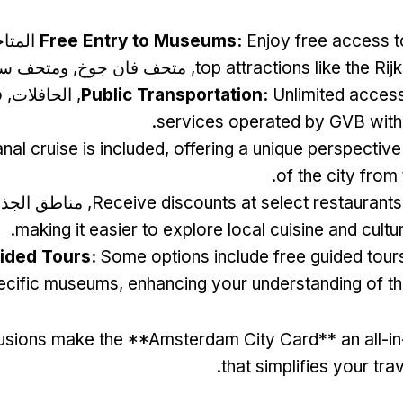
Free Entry to Museums
:
Enjoy free access t
top attractions like the R
, متحف فان جوخ, ومتحف ستي
Unlimited acces
:
Public Transportation
, الحافلات,
o
.
services operated by GVB withi
nal cruise is included
,
offering a unique perspective
.
of the city from
Receive discounts at select restaurants
, مناطق الجذ
.
making it easier to explore local cuisine and cultu
ided Tours
:
Some options include free guided tour
pecific museums
,
enhancing your understanding of th
lusions make the **Amsterdam City Card** an all-i
.
that simplifies your tr