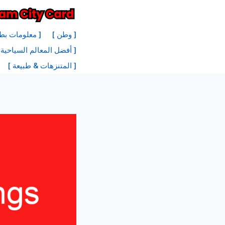
نتقل
لى
[ وطن ]
[ معلومات بطا
لمحتوى
[ أفضل المعالم السياحية
[ المتنزهات & طبيعة ]