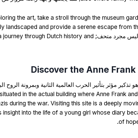
loring the art
,
take a stroll through the museum gar
lly landscaped and provide a serene escape from the
يس مجرد متحف;
 a journey through Dutch history and
Discover the Anne Frank
 تذكير مؤثر بتأثير الحرب العالمية الثانية وبمرونة الروح ال
ituated in the actual building where Anne Frank and 
zis during the war
.
Visiting this site is a deeply mo
s insight into the life of a young girl whose diary b
.
of hop