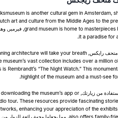
jksmuseum is another cultural gem in Amsterdam
,
s
Dutch art and culture from the Middle Ages to the pr
grand museum is home to masterpieces
, فيرمير, و
.
it a paradise for 
 متحف رايكس,
nning architecture will take your breath
e museum’s vast collection includes over a million o
is Rembrandt’s “The Night Watch.” This monumental
.
highlight of the museum and a must-see for
تفادة من زيارتك,
 downloading the museum’s app or
dio tour
.
These resources provide fascinating stori
rtworks
,
enhancing your appreciation of the exhibits
also offers family-frie
, مما يجعلها وجهة رائعة للزوار من 