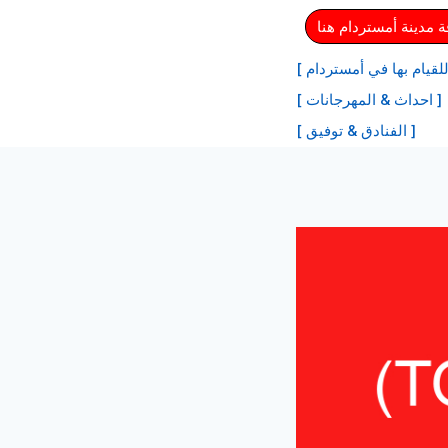
مدينة أمستردام هنا
لقيام بها في أمستردام ]
[ احداث & المهرجانات ]
[ الفنادق & توفيق ]