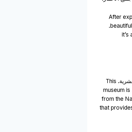
After exp
.
beautifu
it’s
بشرية.
This
museum is s
from the Na
that provide