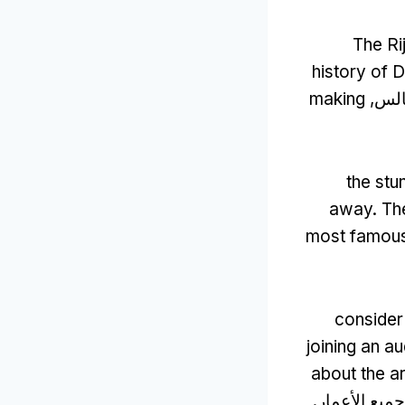
The Ri
history of 
هالس,
making
the stu
away
.
Th
most famous 
consider
joining an au
about the a
جميع الأعمار.