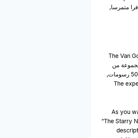
فرا متمرسا,
The Van Go
مجموعة من
200 لوحات, 500 رسومات,
The exper
As you w
“The Starry N
descript