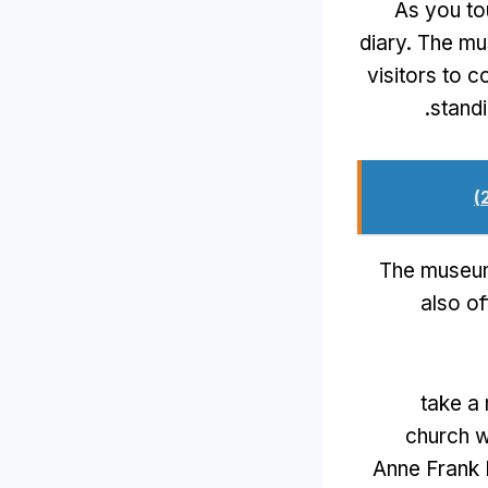
As you to
diary
.
The mu
visitors to c
.
stand
The museu
also o
take a
church w
Anne Frank 