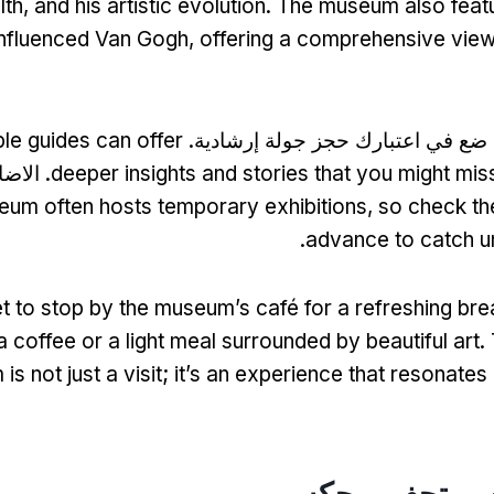
lth
,
and his artistic evolution
.
The museum also feat
influenced Van Gogh
,
offering a comprehensive view o
 ضع في اعتبارك حجز جولة إرشادية.
e guides can offer
deeper insights and stories that you might mi
. الاض
eum often hosts temporary exhibitions
,
so check the
.
advance to catch u
et to stop by the museum’s café for a refreshing bre
 coffee or a light meal surrounded by beautiful art
.
s not just a visit
;
it’s an experience that resonates