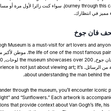
journey through this c
. سواء كنت زائرا لأول مرة أو مسا
مميز في انتظارك.
gh Museum is a must-visit for art lovers and anyone
the life of one of the most famous pain
. موطن لأكبر 
ان جوخ,
the museum showcases over
من الرسائل.
it’s
;
ience is not just about viewing art
.
about understanding the man behind th
ander through the museum
,
you’ll encounter iconic 
ight” and “Sunflowers.” Each artwork is accompani
ions that provide context about Van Gogh’s life
,
his