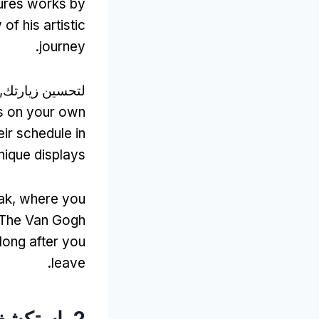
ures works by
f his artistic
.
journey
لتحسين زيارتك,
ss on your own
ir schedule in
nique displays
ak
,
where you
The Van Gogh
 long after you
.
leave