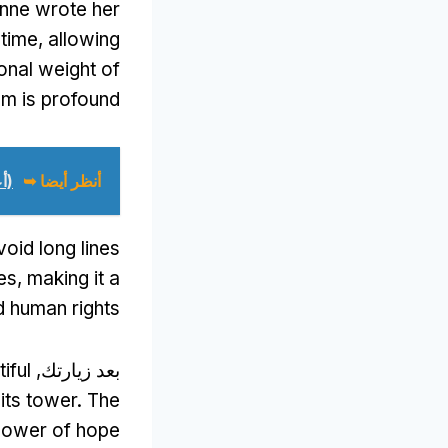
Anne wrote her
 time
,
allowing
onal weight of
om is profound
أنظر أيضا ➥
(أع
oid long lines
es
,
making it a
nd human rights
بعد زيارتك,
iful
its tower
.
The
 power of hope