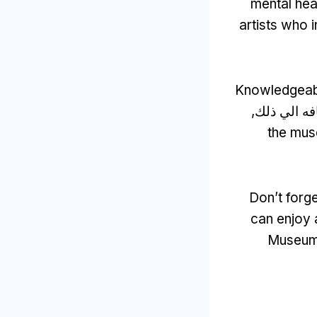
mental hea
artists who 
Knowledgeabl
افه الي ذلك,
the mus
Don’t forg
can enjoy a
Museum i