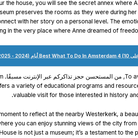
ur the house
,
you will see the secret annex where 
seum preserves the rooms as they were during her
onnect with her story on a personal level
.
The emoti
ing in the very place where Anne dreamed of freed
لى 10)
4 أيام (2024 - 2025)
Best What To Do In Amsterdam
To av
, من المستحسن حجز تذاكركم عبر الإنترنت مسبقًا.
m
ffers a variety of educational programs and resourc
.
valuable visit for those interested in history a
 moment to reflect at the nearby Westerkerk
,
a beaut
here you can enjoy stunning views of the city from 
House is not just a museum
;
it’s a testament to the