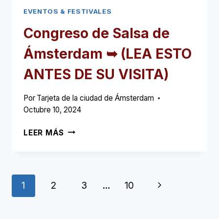
EVENTOS & FESTIVALES
Congreso de Salsa de
Ámsterdam ➥ (LEA ESTO
ANTES DE SU VISITA)
Por
Tarjeta de la ciudad de Ámsterdam
Octubre 10, 2024
CONGRESO
LEER MÁS
DE
SALSA
DE
ÁMSTERDAM
Navegación
Siguiente
1
2
3
…
10
➥
(LEA
de
Página
ESTO