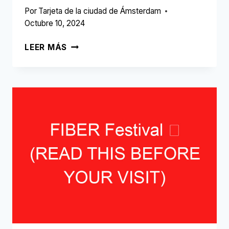
Por
Tarjeta de la ciudad de Ámsterdam
Octubre 10, 2024
CINE
LEER MÁS
AL
AIRE
LIBRE
EN
PLLEK
➥
(LEA
ESTO
ANTES
DE
SU
VISITA)