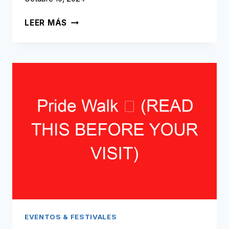
RUIGOORD
LEER MÁS
LANDJUWEEL
➥
(LEA
ESTO
ANTES
DE
SU
VISITA)
EVENTOS & FESTIVALES