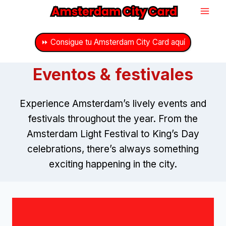
Saltar
al
Contenido
⏩ Consigue tu Amsterdam City Card aquí
Eventos & festivales
Experience Amsterdam’s lively events and
festivals throughout the year
.
From the
Amsterdam Light Festival to King’s Day
celebrations
,
there’s always something
exciting happening in the city
.