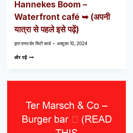
Hannekes Boom –
Waterfront café ➥
(अपनी
यात्रा से पहले इसे पढ़ें)
द्वारा
एम्स्टर्डम सिटी कार्ड
अक्टूबर 10, 2024
HANNEKES
और पढ़ें
BOOM
–
WATERFRONT
CAFÉ
➥
(अपनी
यात्रा
से
पहले
इसे