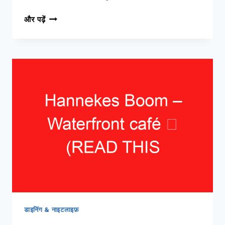
KAPITEIN
और पढ़ें
ZEPPOS
–
HIDDEN
RESTAURANT
➥
(अपनी
यात्रा
से
पहले
इसे
पढ़ें)
डाइनिंग & नाइटलाइफ़