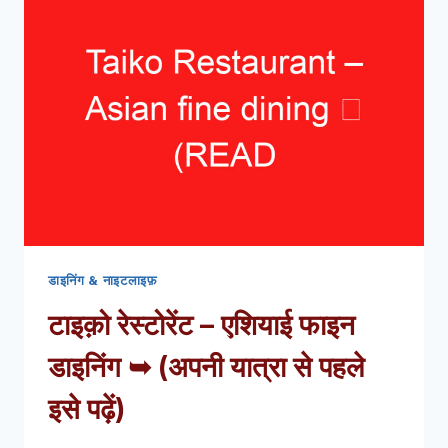
BURGER
BAR
➥
(अपनी
यात्रा
से
पहले
इसे
पढ़ें)
डाइनिंग & नाइटलाइफ़
टाइक़ो रेस्टोरेंट – एशियाई फाइन
डाइनिंग ➥ (अपनी यात्रा से पहले
इसे पढ़ें)