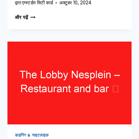
द्वारा
एम्स्टर्डम सिटी कार्ड
अक्टूबर 10, 2024
टाइक़ो
और पढ़ें
रेस्टोरेंट
–
एशियाई
फाइन
डाइनिंग
➥
(अपनी
यात्रा
से
पहले
इसे
पढ़ें)
डाइनिंग & नाइटलाइफ़