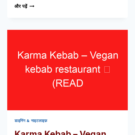
बार
और पढ़ें
बिटरबल
(हे
प्रथम
वाचा!)
–
जहां
बिटरबॉलन
को
एक
आधुनिक
मोड़
मिलता
है
डाइनिंग & नाइटलाइफ़
Karma Kebab – Vegan