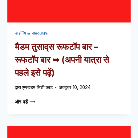
पढ़ें)
डाइनिंग & नाइटलाइफ़
मैडम तुसाद्स रूफटॉप बार –
रूफटॉप बार ➥ (अपनी यात्रा से
पहले इसे पढ़ें)
द्वारा
एम्स्टर्डम सिटी कार्ड
अक्टूबर 10, 2024
मैडम
और पढ़ें
तुसाद्स
रूफटॉप
बार
–
रूफटॉप