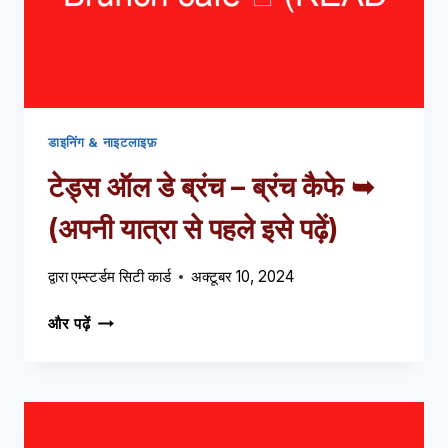
पहले
इसे
पढ़ें)
डाइनिंग & नाइटलाइफ़
टेड्स ऑल डे ब्रंच – ब्रंच कैफे ➥
(अपनी यात्रा से पहले इसे पढ़ें)
द्वारा
एम्स्टर्डम सिटी कार्ड
अक्टूबर 10, 2024
टेड्स
और पढ़ें
ऑल
डे
ब्रंच
–
ब्रंच