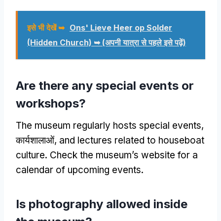
इसे भी देखें ➥
Ons' Lieve Heer op Solder
(Hidden Church) ➥ (अपनी यात्रा से पहले इसे पढ़ें)
Are there any special events or
workshops
?
The museum regularly hosts special events
,
कार्यशालाओं,
and lectures related to houseboat
culture
.
Check the museum’s website for a
calendar of upcoming events
.
Is photography allowed inside