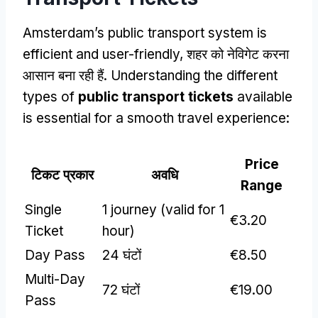
Amsterdam’s public transport system is
efficient and user-friendly
, शहर को नेविगेट करना
आसान बना रही हैं.
Understanding the different
types of
public transport tickets
available
is essential for a smooth travel experience
:
Price
टिकट प्रकार
अवधि
Range
Single
1
journey
(
valid for
1
€3.20
Ticket
hour
)
Day Pass
24 घंटों
€8.50
Multi-Day
72 घंटों
€19.00
Pass