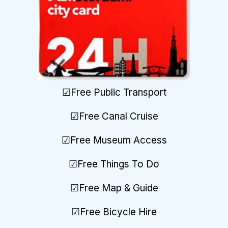
☑Free Public Transport
☑Free Canal Cruise
☑Free Museum Access
☑Free Things To Do
☑Free Map
&
Guide
☑Free Bicycle Hire