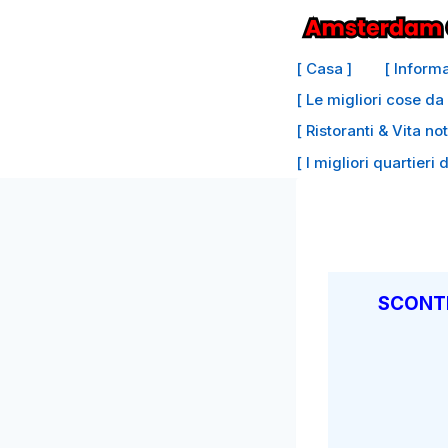
Vai
al
[ Casa ]
[ Inform
contenuto
[ Le migliori cose d
[ Ristoranti & Vita no
[ I migliori quartieri 
SCONTI