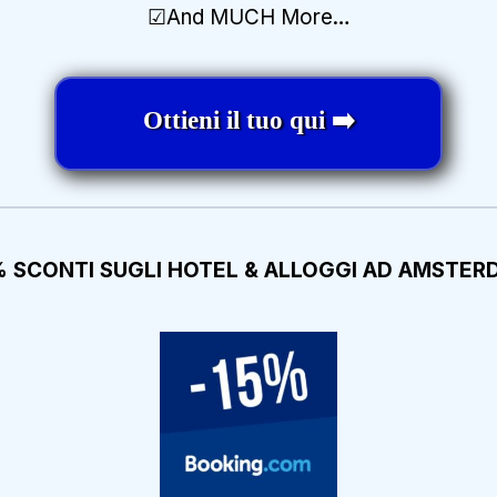
☑And MUCH More
…
Ottieni il tuo qui ➡️
% SCONTI SUGLI HOTEL & ALLOGGI AD AMSTER