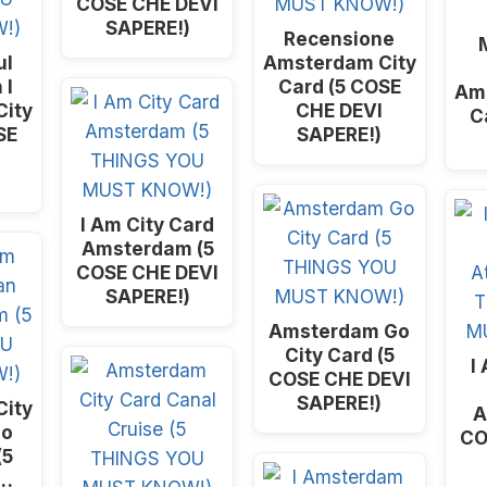
COSE CHE DEVI
SAPERE!)
Recensione
ul
Amsterdam City
 I
Card (5 COSE
Am
ity
CHE DEVI
C
SE
SAPERE!)
I Am City Card
Amsterdam (5
COSE CHE DEVI
SAPERE!)
Amsterdam Go
City Card (5
I
COSE CHE DEVI
SAPERE!)
ity
A
eo
CO
(5
E…