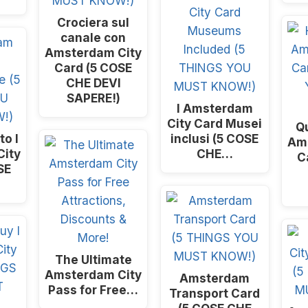
Crociera sul
canale con
Amsterdam City
Card (5 COSE
CHE DEVI
SAPERE!)
I Amsterdam
City Card Musei
Q
o I
inclusi (5 COSE
Am
ity
CHE…
C
SE
The Ultimate
Amsterdam City
Amsterdam
Pass for Free
…
Transport Card