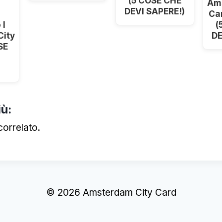
(5 COSE CHE
Am
DEVI SAPERE!)
Ca
 I
(
ity
DE
SE
iù:
orrelato.
© 2026 Amsterdam City Card