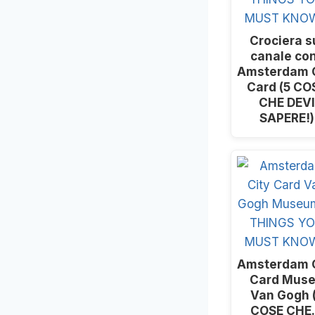
Crociera s
canale con
Amsterdam C
Card (5 CO
CHE DEVI
SAPERE!)
Amsterdam C
Card Mus
Van Gogh 
COSE CH