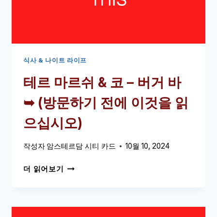
카
페
➥
(방
문
하
식사 & 나이트 라이프
기
테르 마르쉬 & 코 – 버거 바
전
에
➥ (방문하기 전에 이것을 읽
이
것
으십시오)
을
읽
작성자
암스테르담 시티 카드
10월 10, 2024
으
십
테
더 읽어보기
시
르
오)
마
르
쉬