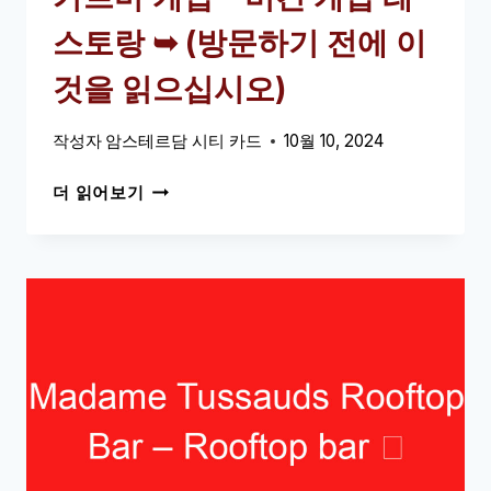
이
스토랑 ➥ (방문하기 전에 이
현
대
것을 읽으십시오)
적
인
작성자
암스테르담 시티 카드
10월 10, 2024
변
주
카
더 읽어보기
를
르
가
마
하
케
는
밥
곳
–
비
건
케
밥
레
스