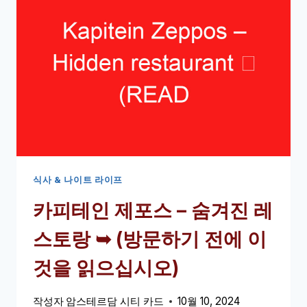
바
–
옥
상
바
➥
(방
문
하
기
전
식사 & 나이트 라이프
에
카피테인 제포스 – 숨겨진 레
이
것
스토랑 ➥ (방문하기 전에 이
을
읽
것을 읽으십시오)
으
십
작성자
암스테르담 시티 카드
10월 10, 2024