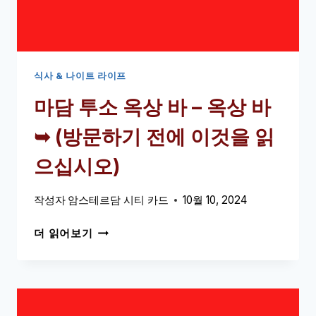
토
랑
➥
(방
문
식사 & 나이트 라이프
하
마담 투소 옥상 바 – 옥상 바
기
전
➥ (방문하기 전에 이것을 읽
에
이
으십시오)
것
을
작성자
암스테르담 시티 카드
10월 10, 2024
읽
으
마
더 읽어보기
십
담
시
투
오)
소
옥
상