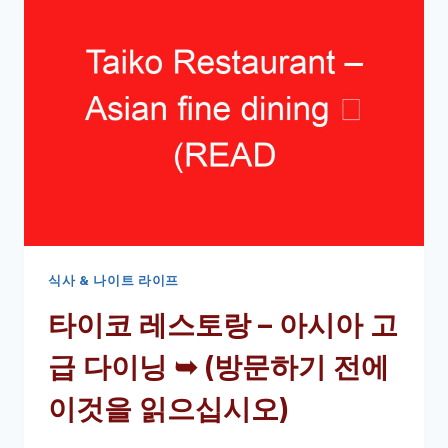
&
코
–
버
거
바
➥
(방
문
하
기
전
식사 & 나이트 라이프
에
타이코 레스토랑 – 아시아 고
이
것
급 다이닝 ➥ (방문하기 전에
을
읽
이것을 읽으십시오)
으
십