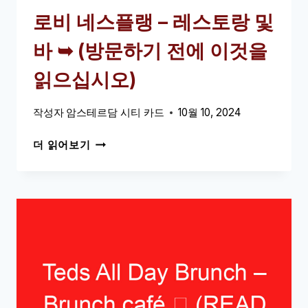
(방
로비 네스플랭 – 레스토랑 및
문
하
바 ➥ (방문하기 전에 이것을
기
전
읽으십시오)
에
이
작성자
암스테르담 시티 카드
10월 10, 2024
것
을
로
더 읽어보기
읽
비
으
네
십
스
시
플
오)
랭
–
레
스
토
랑