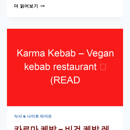
바
더 읽어보기
비
터
발
(이
것
을
먼
저
읽
으
십
시
오!)
–
비
터
식사 & 나이트 라이프
발
카르마 케밥 – 비건 케밥 레
렌