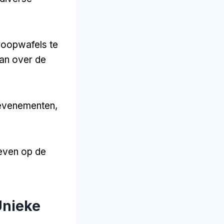
troopwafels te
van over de
 evenementen,
eleven op de
Unieke