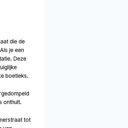
aat die de
Als je een
tatie. Deze
uiglijke
ke boetieks.
dergedompeld
 onthult.
erstraat tot