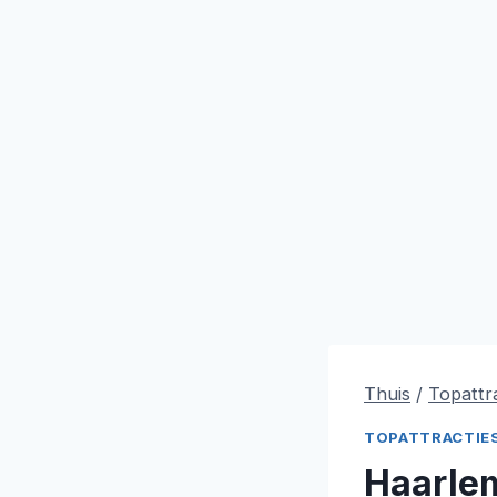
Thuis
/
Topattr
TOPATTRACTIE
Haarle