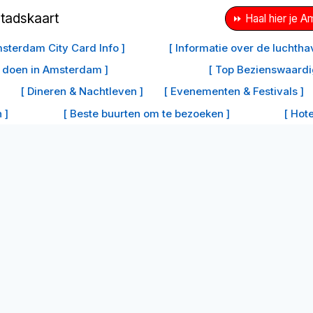
⏩ Haal hier je 
sterdam City Card Info ]
[ Informatie over de luchth
e doen in Amsterdam ]
[ Top Bezienswaard
[ Dineren & Nachtleven ]
[ Evenementen & Festivals ]
 ]
[ Beste buurten om te bezoeken ]
[ Hot