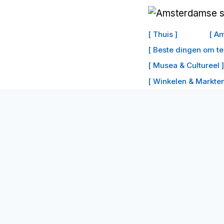
Doorgaan
naar
[ Thuis ]
[ Am
inhoud
[ Beste dingen om t
[ Musea & Cultureel ]
[ Winkelen & Markten