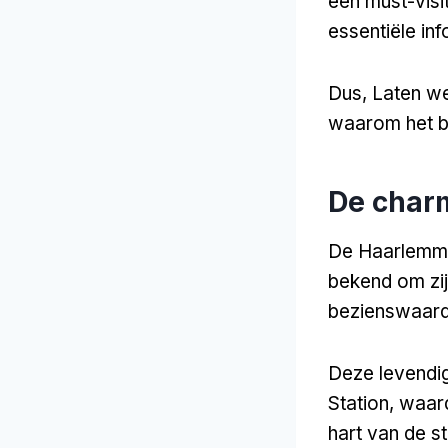
een must-visi
essentiële in
Dus, Laten we
waarom het b
De char
De Haarlemme
bekend om zij
bezienswaard
Deze levendig
Station, waar
hart van de s