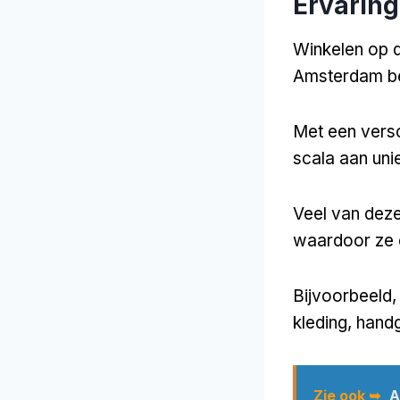
Ervaring
Winkelen op d
Amsterdam be
Met een versc
scala aan uni
Veel van deze
waardoor ze 
Bijvoorbeeld,
kleding, han
Zie ook ➥
A