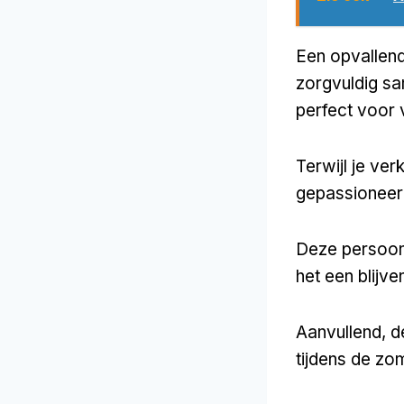
Een opvallend
zorgvuldig sa
perfect voor 
Terwijl je ve
gepassioneerd
Deze persoonl
het een blijve
Aanvullend, d
tijdens de z