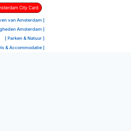
Amsterdam City Card
aven van Amsterdam ]
igheden Amsterdam ]
[ Parken & Natuur ]
els & Accommodatie ]