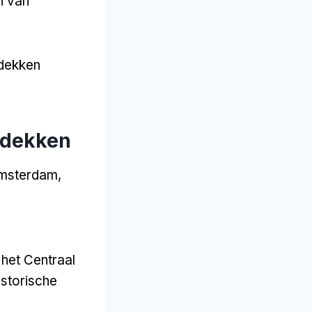
n van
tdekken
tdekken
Amsterdam,
 het Centraal
istorische