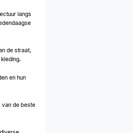
tectuur langs
 hedendaagse
n de straat,
 kleding.
eden en hun
e van de beste
 diverse