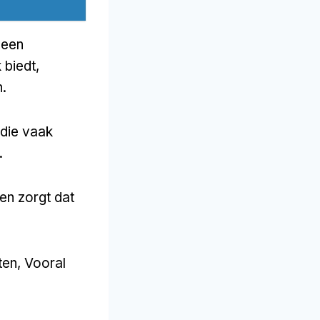
 een
 biedt,
.
 die vaak
.
en zorgt dat
ten, Vooral