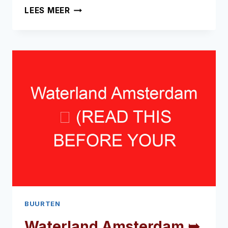
WEESPERZIJDE
LEES MEER
AMSTERDAM
➥
(LEES
DIT
VOOR
UW
BEZOEK)
BUURTEN
Waterland Amsterdam ➥