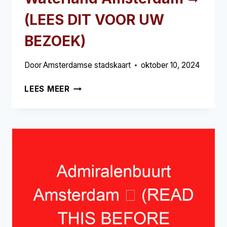
(LEES DIT VOOR UW
BEZOEK)
Door
Amsterdamse stadskaart
oktober 10, 2024
WATERLAND
LEES MEER
AMSTERDAM
➥
(LEES
DIT
VOOR
UW
BEZOEK)