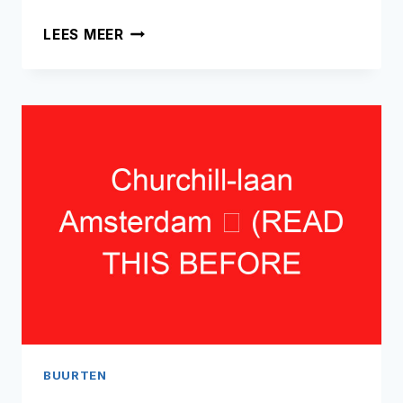
BLAUWBURGWAL
LEES MEER
AMSTERDAM
➥
(LEES
DIT
VOOR
UW
BEZOEK)
BUURTEN