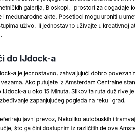
tničkih galerija, Bioskopi, i prostori za događaje ko
te i međunarodne akte. Posetioci mogu uroniti u ume
tupima uživo, ili jednostavno uživajte u kreativnoj a
.
i do IJdock-a
dock-a je jednostavno, zahvaljujući dobro povezani
 vezama. Ako putujete iz Amsterdam Centralne sta
 IJdock-a u oko 15 Minuta. Slikovita ruta duž rive je
zbeđivanje zapanjujućeg pogleda na reku i grad.
eferiraju javni prevoz, Nekoliko autobuskih i tramvajs
učje, što ga čini dostupnim iz različitih delova Ams