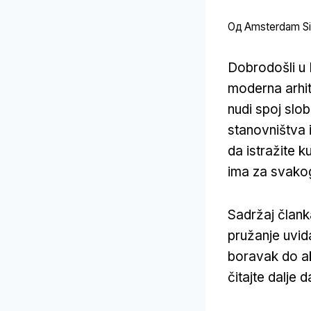
Од
Amsterdam Sit
Dobrodošli u
moderna arhit
nudi spoj slo
stanovništva 
da istražite k
ima za svako
Sadržaj člank
pružanje uvida
boravak do akt
čitajte dalje 