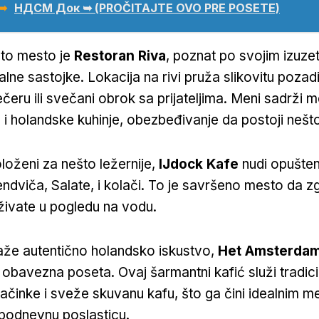
 ➥
НДСМ Док ➥ (PROČITAJTE OVO PRE POSETE)
uto mesto je
Restoran Riva
, poznat po svojim izuzet
kalne sastojke. Lokacija na rivi pruža slikovitu pozad
čeru ili svečani obrok sa prijateljima. Meni sadrži 
 holandske kuhinje, obezbeđivanje da postoji nešt
loženi za nešto ležernije,
IJdock Kafe
nudi opušte
ndviča, Salate, i kolači. To je savršeno mesto da zg
živate u pogledu na vodu.
raže autentično holandsko iskustvo,
Het Amsterda
 obavezna poseta. Ovaj šarmantni kafić služi tradic
ačinke i sveže skuvanu kafu, što ga čini idealnim 
opodnevnu poslasticu.