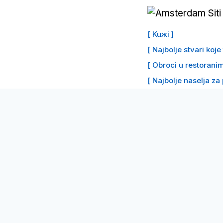
Preskoči
na
[ Kuжi ]
sadržaj
[ Najbolje stvari koj
[ Obroci u restoranim
[ Najbolje naselja za