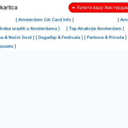
⏩ Купите вашу Амстердам
[ Amsterdam Citi Card Info ]
[ Ams
e treba uraditi u Amsterdamu ]
[ Top Atrakcije Amsterdam ]
a & Noćni život ]
[ Događaji & Festivala ]
[ Parkove & Priroda ]
 posetu ]