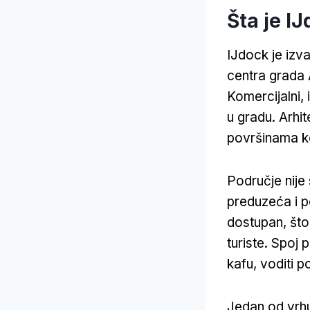
Šta je I
IJdock je izv
centra grada
Komercijalni, 
u gradu. Arhi
površinama ko
Područje nije
preduzeća i p
dostupan, što 
turiste. Spoj 
kafu, voditi p
Jedan od vrhu