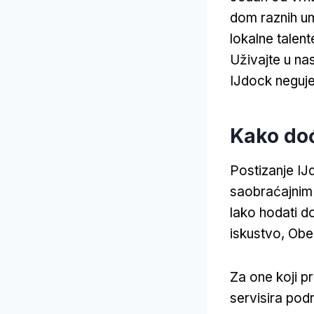
dom raznih ume
lokalne talen
Uživajte u nas
IJdock neguje
Kako doć
Postizanje IJ
saobraćajnim
lako hodati do
iskustvo, Obe
Za one koji pr
servisira podr