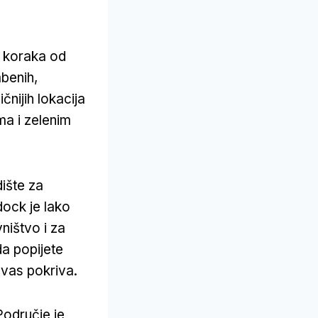
o koraka od
benih,
čnijih lokacija
ma i zelenim
ište za
dock je lako
ništvo i za
da popijete
k vas pokriva.
Područje je