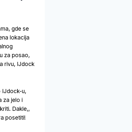
ama, gde se
ena lokacija
alnog
tu za posao,
na rivu, IJdock
o IJdock-u,
 za jelo i
iti. Dakle,,
a posetiti!