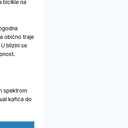
 bicikle na
 pogodna
 obično traje
 blizini se
upnost.
im spektrom
ual kafića do