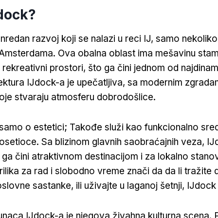
Jdock?
anredan razvoj koji se nalazi u reci IJ, samo nekolik
 Amsterdama. Ova obalna oblast ima mešavinu stam
i rekreativni prostori, što ga čini jednom od najdinami
tektura IJdock-a je upečatljiva, sa modernim zgrada
je stvaraju atmosferu dobrodošlice.
 samo o estetici; Takođe služi kao funkcionalno sred
osetioce. Sa blizinom glavnih saobraćajnih veza, IJ
ga čini atraktivnom destinacijom i za lokalno stanov
prilika za rad i slobodno vreme znači da da li tražite 
oslovne sastanke, ili uživajte u laganoj šetnji, IJdoc
naca IJdock-a je njegova živahna kulturna scena. 