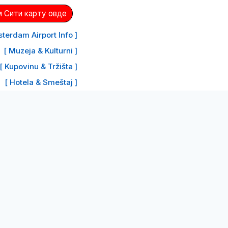
 Сити карту овде
terdam Airport Info ]
[ Muzeja & Kulturni ]
[ Kupovinu & Tržišta ]
[ Hotela & Smeštaj ]