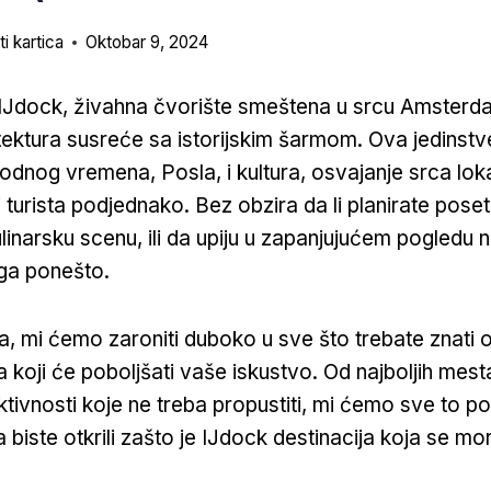
i kartica
Oktobar 9, 2024
 IJdock, živahna čvorište smeštena u srcu Amsterd
ektura susreće sa istorijskim šarmom. Ova jedinstv
bodnog vremena, Posla, i kultura, osvajanje srca lok
i turista podjednako. Bez obzira da li planirate pose
ulinarsku scenu, ili da upiju u zapanjujućem pogledu 
ga ponešto.
a, mi ćemo zaroniti duboko u sve što trebate znati 
 koji će poboljšati vaše iskustvo. Od najboljih mesta
ivnosti koje ne treba propustiti, mi ćemo sve to pokr
da biste otkrili zašto je IJdock destinacija koja se mor