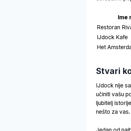
Ime 
Restoran Riv
IJdock Kafe
Het Amsterda
Stvari k
IJdock nije s
učiniti vašu p
ljubitelj isto
nešto za vas.
Jedan od najbo