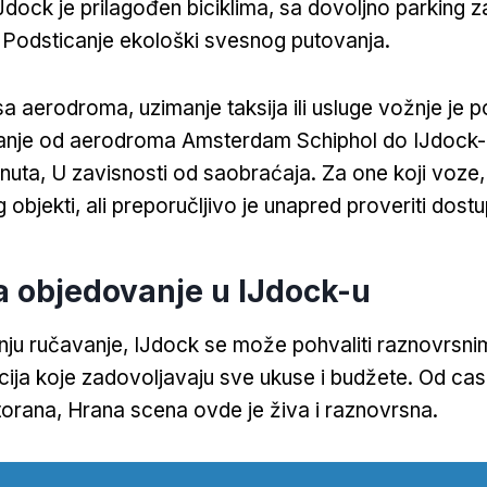
dock je prilagođen biciklima, sa dovoljno parking za
 Podsticanje ekološki svesnog putovanja.
sa aerodroma, uzimanje taksija ili usluge vožnje je
vanje od aerodroma Amsterdam Schiphol do IJdock-a
uta, U zavisnosti od saobraćaja. Za one koji voze, U
 objekti, ali preporučljivo je unapred proveriti dost
a objedovanje u IJdock-u
anju ručavanje, IJdock se može pohvaliti raznovrsn
pcija koje zadovoljavaju sve ukuse i budžete. Od cas
torana, Hrana scena ovde je živa i raznovrsna.