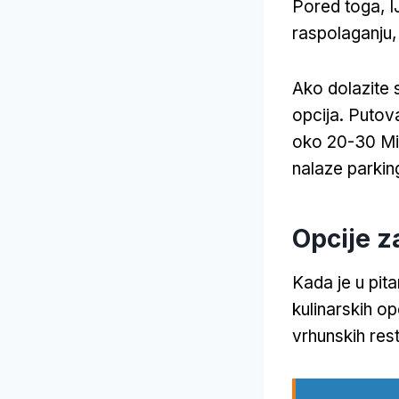
Pored toga, IJ
raspolaganju,
Ako dolazite 
opcija. Puto
oko 20-30 Min
nalaze parking
Opcije z
Kada je u pit
kulinarskih o
vrhunskih res