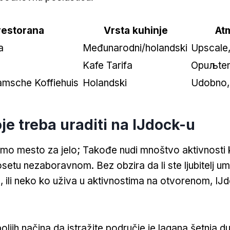
restorana
Vrsta kuhinje
At
a
Međunarodni/holandski
Upscale,
Kafe Tarifa
Opuљten
msche Koffiehuis
Holandski
Udobno, 
oje treba uraditi na IJdock-u
amo mesto za jelo; Takođe nudi mnoštvo aktivnosti
osetu nezaboravnom. Bez obzira da li ste ljubitelj um
rije, ili neko ko uživa u aktivnostima na otvorenom, I
ljih načina da istražite područje je lagana šetnja d