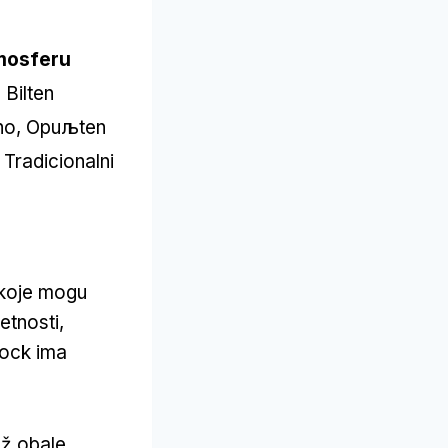
mosferu
 Bilten
o, Opuљten
Tradicionalni
 koje mogu
etnosti,
Jdock ima
už obale.