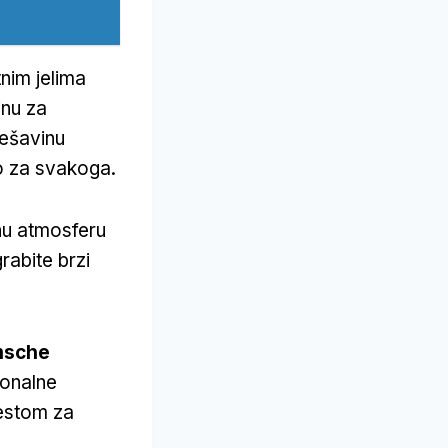
nim jelima
inu za
mešavinu
o za svakoga.
nu atmosferu
rabite brzi
msche
ionalne
mestom za