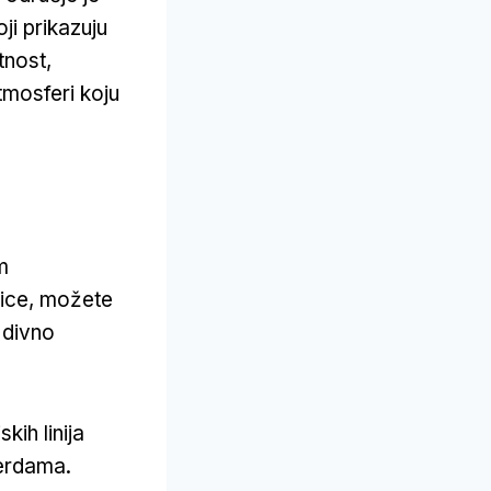
ji prikazuju
tnost,
tmosferi koju
m
nice, možete
 divno
kih linija
terdama.