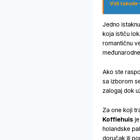
Vidi takođe
Jedno istakn
koja ističu lo
romantičnu ve
međunarodne i
Ako ste raspo
sa izborom se
zalogaj dok u
Za one koji t
Koffiehuis
je
holandske pal
doručak ili p