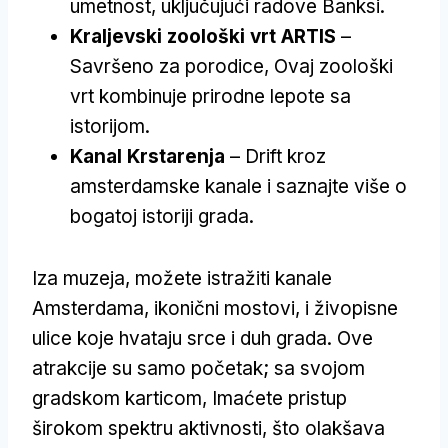
umetnost, uključujući radove Banksi.
Kraljevski zoološki vrt ARTIS
–
Savršeno za porodice, Ovaj zoološki
vrt kombinuje prirodne lepote sa
istorijom.
Kanal Krstarenja
– Drift kroz
amsterdamske kanale i saznajte više o
bogatoj istoriji grada.
Iza muzeja, možete istražiti kanale
Amsterdama, ikonični mostovi, i živopisne
ulice koje hvataju srce i duh grada. Ove
atrakcije su samo početak; sa svojom
gradskom karticom, Imaćete pristup
širokom spektru aktivnosti, što olakšava