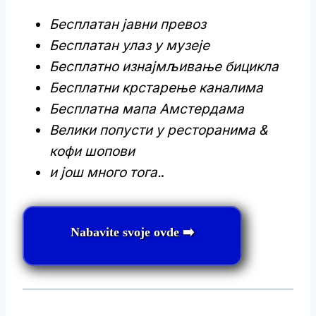
Бесплатан јавни превоз
Бесплатан улаз у музеје
Бесплатно изнајмљивање бицикла
Бесплатни крстарење каналима
Бесплатна мапа Амстердама
Велики попусти у ресторанима &
кофи шопови
и још много тога.
.
Nabavite svoje ovde ➡️