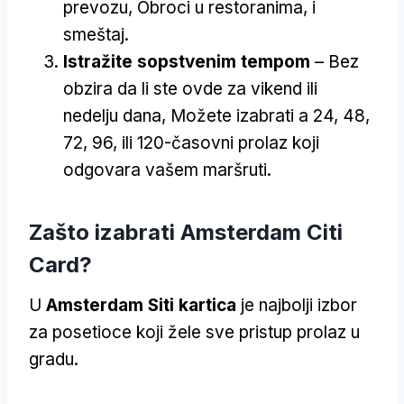
prevozu, Obroci u restoranima, i
smeštaj.
Istražite sopstvenim tempom
– Bez
obzira da li ste ovde za vikend ili
nedelju dana, Možete izabrati a 24, 48,
72, 96, ili 120-časovni prolaz koji
odgovara vašem maršruti.
Zašto izabrati Amsterdam Citi
Card?
U
Amsterdam Siti kartica
je najbolji izbor
za posetioce koji žele sve pristup prolaz u
gradu.