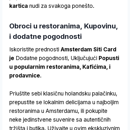
kartica
nudi za svakoga ponešto.
Obroci u restoranima, Kupovinu,
i dodatne pogodnosti
Iskoristite prednosti
Amsterdam Siti Card
je
Dodatne pogodnosti, Uključujući
Popusti
u popularnim restoranima, Kafićima, i
prodavnice
.
Priuštite sebi klasičnu holandsku palačinku,
prepustite se lokalnim delicijama u najboljim
restoranima u Amsterdamu, ili pokupite
neke jedinstvene suvenire sa autentičnih
tržišta i butika. Uživajte u ovim ekskluzivnim