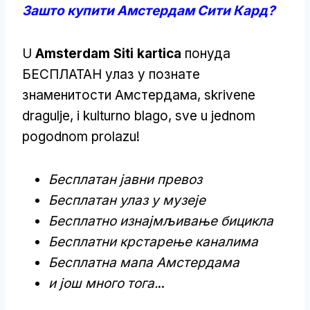
Зашто купити Амстердам Сити Кард?
U
Amsterdam Siti kartica
понудa
БЕСПЛАТАН улаз у познате
знаменитости Амстердама, skrivene
dragulje, i kulturno blago, sve u jednom
pogodnom prolazu!
Бесплатан јавни превоз
Бесплатан улаз у музеје
Бесплатно изнајмљивање бицикла
Бесплатни крстарење каналима
Бесплатна мапа Амстердама
и још много тога.
..