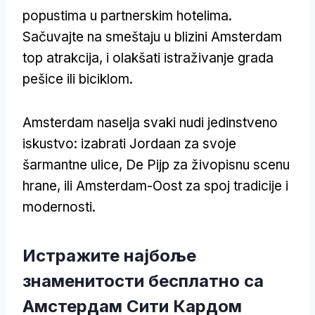
popustima u partnerskim hotelima.
Sačuvajte na smeštaju u blizini Amsterdam
top atrakcija, i olakšati istraživanje grada
pešice ili biciklom.
Amsterdam naselja svaki nudi jedinstveno
iskustvo: izabrati Jordaan za svoje
šarmantne ulice, De Pijp za živopisnu scenu
hrane, ili Amsterdam-Oost za spoj tradicije i
modernosti.
Истражите најбоље
знаменитости бесплатно са
Амстердам Сити Кардом