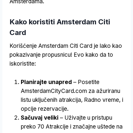
Amsterdama.
Kako koristiti Amsterdam Citi
Card
Korišćenje Amsterdam Citi Card je lako kao
pokazivanje propusnicu! Evo kako da to
iskoristite:
Planirajte unapred
– Posetite
AmsterdamCityCard.com za ažuriranu
listu uključenih atrakcija, Radno vreme, i
opcije rezervacije.
Sačuvaj veliki
– Uživajte u pristupu
preko 70 Atrakcije i značajne uštede na