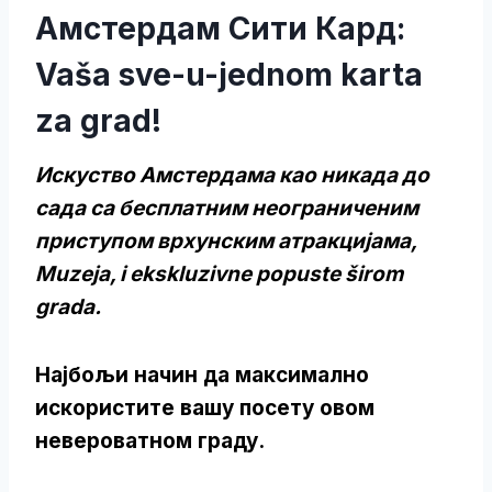
Амстердам Сити Кард:
Vaša sve-u-jednom karta
za grad!
Искуствo Амстердама као никада до
сада са бесплатним неограниченим
приступом врхунским атракцијама,
Muzeja, i ekskluzivne popuste širom
grada.
Најбољи начин да максимално
искористите вашу посету овом
невероватном граду.