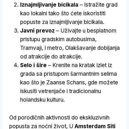
Iznajmljivanje bicikala
– Istražite grad
kao lokalni tako što ćete iskoristiti
popuste za iznajmljivanje bicikala.
Javni prevoz
– Uživajte u besplatnom
pristupu gradskim autobusima,
Tramvaji, i metro, Olakšavanje dobijanja
od atrakcije do atrakcije.
Selo i šire
– Krenite na kratak izlet iz
grada sa pristupom šarmantnim selima
kao što je Zaanse Schans, gde možete
iskusiti vetrenjače i tradicionalnu
holandsku kulturu.
Od porodičnih aktivnosti do ekskluzivnih
popusta za noćni život, U
Amsterdam Siti