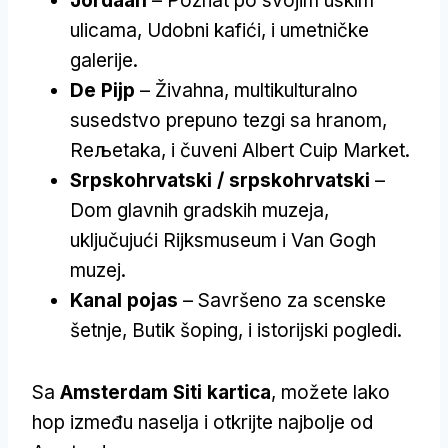
Jordaan
– Poznat po svojim uskim
ulicama, Udobni kafići, i umetničke
galerije.
De Pijp
– Živahna, multikulturalno
susedstvo prepuno tezgi sa hranom,
Reљetaka, i čuveni Albert Cuip Market.
Srpskohrvatski / srpskohrvatski
–
Dom glavnih gradskih muzeja,
uključujući Rijksmuseum i Van Gogh
muzej.
Kanal pojas
– Savršeno za scenske
šetnje, Butik šoping, i istorijski pogledi.
Sa
Amsterdam Siti kartica
, možete lako
hop između naselja i otkrijte najbolje od