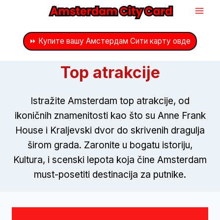
Preskoči
na
sadržaj
⏩ Купите вашу Амстердам Сити карту овде
Top atrakcije
Istražite Amsterdam top atrakcije, od
ikoničnih znamenitosti kao što su Anne Frank
House i Kraljevski dvor do skrivenih dragulja
širom grada. Zaronite u bogatu istoriju,
Kultura, i scenski lepota koja čine Amsterdam
must-posetiti destinacija za putnike.