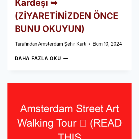
Kardeşi ➥
(ZİYARETİNİZDEN ÖNCE
BUNU OKUYUN)
Tarafından
Amsterdam Şehir Kartı
Ekim 10, 2024
AMSTERDAM'IN
DAHA FAZLA OKU
ÜÇ
KIZ
KARDEŞI
➥
(ZİYARETİNİZDEN
ÖNCE
BUNU
OKUYUN)