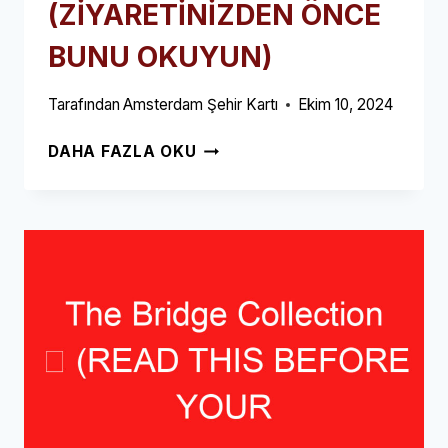
(ZİYARETİNİZDEN ÖNCE
BUNU OKUYUN)
Tarafından
Amsterdam Şehir Kartı
Ekim 10, 2024
AMSTERDAM
DAHA FAZLA OKU
FOTOĞRAF
MÜZESI
➥
(ZİYARETİNİZDEN
ÖNCE
BUNU
OKUYUN)