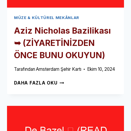
MÜZE & KÜLTÜREL MEKÂNLAR
Aziz Nicholas Bazilikası
➥ (ZİYARETİNİZDEN
ÖNCE BUNU OKUYUN)
Tarafından
Amsterdam Şehir Kartı
Ekim 10, 2024
AZIZ
DAHA FAZLA OKU
NICHOLAS
BAZILIKASI
➥
(ZİYARETİNİZDEN
ÖNCE
BUNU
OKUYUN)