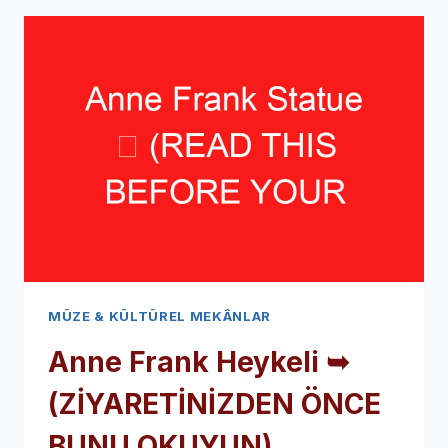
YÜRÜYÜŞ
TURU
➥
(ZİYARETİNİZDEN
ÖNCE
BUNU
OKUYUN)
MÜZE & KÜLTÜREL MEKÂNLAR
Anne Frank Heykeli ➥
(ZİYARETİNİZDEN ÖNCE
BUNU OKUYUN)