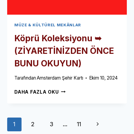
MÜZE & KÜLTÜREL MEKÂNLAR
Köprü Koleksiyonu ➥
(ZİYARETİNİZDEN ÖNCE
BUNU OKUYUN)
Tarafından
Amsterdam Şehir Kartı
Ekim 10, 2024
KÖPRÜ
DAHA FAZLA OKU
KOLEKSIYONU
➥
(ZİYARETİNİZDEN
ÖNCE
Sayfa
Next
1
2
3
…
11
BUNU
OKUYUN)