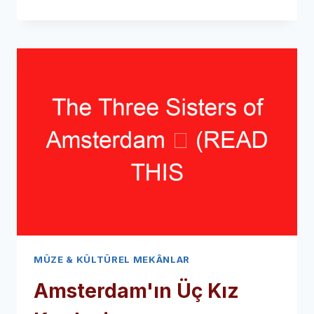
BAZEL
➥
(ZİYARETİNİZDEN
ÖNCE
BUNU
OKUYUN)
MÜZE & KÜLTÜREL MEKÂNLAR
Amsterdam'ın Üç Kız