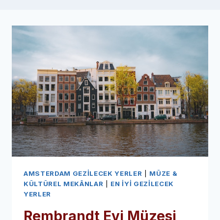
AMSTERDAM GEZILECEK YERLER
|
MÜZE &
KÜLTÜREL MEKÂNLAR
|
EN İYI GEZILECEK
YERLER
Rembrandt Evi Müzesi