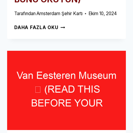
Tarafından
Amsterdam Şehir Kartı
Ekim 10, 2024
ANNE
DAHA FAZLA OKU
FRANK
HEYKELI
➥
(ZİYARETİNİZDEN
ÖNCE
BUNU
OKUYUN)