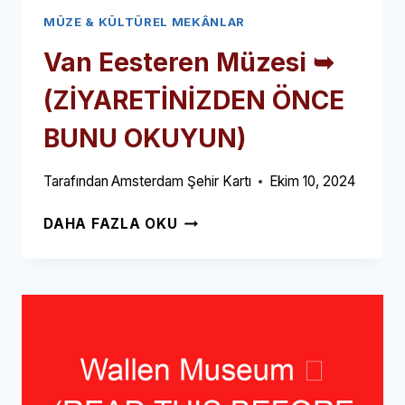
MÜZE & KÜLTÜREL MEKÂNLAR
Van Eesteren Müzesi ➥
(ZİYARETİNİZDEN ÖNCE
BUNU OKUYUN)
Tarafından
Amsterdam Şehir Kartı
Ekim 10, 2024
VAN
DAHA FAZLA OKU
EESTEREN
MÜZESI
➥
(ZİYARETİNİZDEN
ÖNCE
BUNU
OKUYUN)