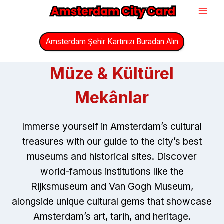
İçeriğe
geç
Amsterdam Şehir Kartınızı Buradan Alın
Müze & Kültürel
Mekânlar
Immerse yourself in Amsterdam’s cultural
treasures with our guide to the city’s best
museums and historical sites
.
Discover
world-famous institutions like the
Rijksmuseum and Van Gogh Museum
,
alongside unique cultural gems that showcase
Amsterdam’s art
, tarih,
and heritage
.