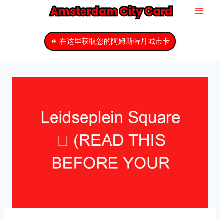
跳
至
主
⏩ 在这里获取您的阿姆斯特丹城市卡
要
内
容