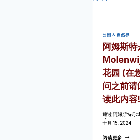
特
丹
(在
您
公园 & 自然界
访
问
阿姆斯特
之
Molenwi
前
请
花园 (在
阅
读
问之前请
此
内
读此内容!
容!)
通过
阿姆斯特丹
十月 15, 2024
阿
阅读更多