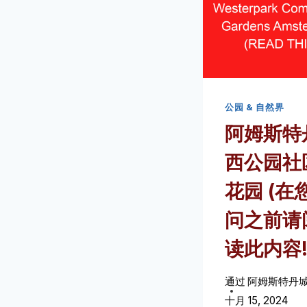
公园 & 自然界
阿姆斯特
西公园社
花园 (在
问之前请
读此内容!
通过
阿姆斯特丹
十月 15, 2024