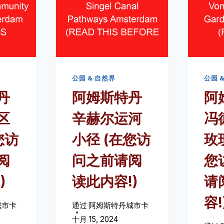
公园 & 自然界
公园 
丹
阿姆斯特丹
阿
区
辛赫尔运河
冯
您访
小径 (在您访
玫
阅
问之前请阅
您
)
读此内容!)
请
容!
城市卡
通过
阿姆斯特丹城市卡
十月 15, 2024