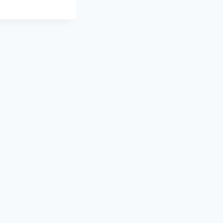
姆
斯
特
丹
NDSM
码
头
绿
地
(在
您
访
问
之
前
请
阅
读
此