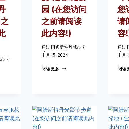
请
丹
园 (在您访问
您
阅
读
问之
之前请阅读
请
此
此
此内容!)
容!
内
容!)
通过
阿姆斯特丹城市卡
通过
十月 15, 2024
十月 1
城市卡
阿
阅读更多
阅读
姆
斯
特
G
丹
扬
·
范
·