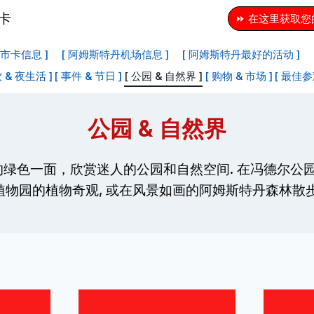
⏩ 在这里获取
市卡信息 ]
[ 阿姆斯特丹机场信息 ]
[ 阿姆斯特丹最好的活动 ]
 & 夜生活 ]
[ 事件 & 节日 ]
[ 公园 & 自然界 ]
[ 购物 & 市场 ]
[ 最佳参
公园 & 自然界
绿色一面，欣赏迷人的公园和自然空间. 在冯德尔公园
植物园的植物奇观, 或在风景如画的阿姆斯特丹森林散步