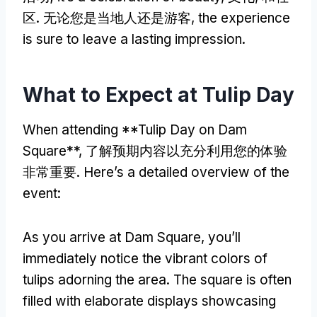
区. 无论您是当地人还是游客,
the experience
is sure to leave a lasting impression
.
What to Expect at Tulip Day
When attending **Tulip Day on Dam
Square**
, 了解预期内容以充分利用您的体验
非常重要.
Here’s a detailed overview of the
event
:
As you arrive at Dam Square
,
you’ll
immediately notice the vibrant colors of
tulips adorning the area
.
The square is often
filled with elaborate displays showcasing