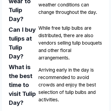
wear to
weather conditions can
Tulip
change throughout the day
.
Day
?
While free tulip bulbs are
Can I buy
distributed
,
there are also
tulips at
vendors selling tulip bouquets
Tulip
and other floral
Day
?
arrangements
.
What is
Arriving early in the day is
the best
recommended to avoid
time to
crowds and enjoy the best
selection of tulip bulbs and
visit Tulip
activities
.
Day
?