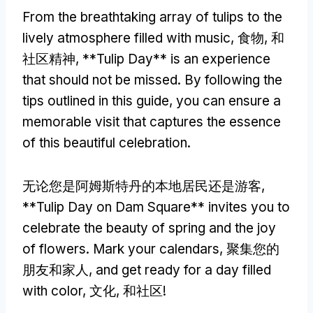
From the breathtaking array of tulips to the
lively atmosphere filled with music
, 食物, 和
社区精神, **
Tulip Day** is an experience
that should not be missed
.
By following the
tips outlined in this guide
,
you can ensure a
memorable visit that captures the essence
of this beautiful celebration
.
无论您是阿姆斯特丹的本地居民还是游客,
**
Tulip Day on Dam Square** invites you to
celebrate the beauty of spring and the joy
of flowers
.
Mark your calendars
, 聚集您的
朋友和家人,
and get ready for a day filled
with color
, 文化, 和社区!