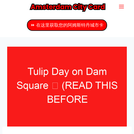
跳
至
主
⏩ 在这里获取您的阿姆斯特丹城市卡
要
内
容