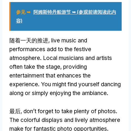
参见 ➥
阿姆斯特丹船游节 ➥ (参观前请阅读此内
容)
随着一天的推进,
live music and
performances add to the festive
atmosphere
.
Local musicians and artists
often take the stage
,
providing
entertainment that enhances the
experience
.
You might find yourself dancing
along or simply enjoying the ambiance
.
最后,
don’t forget to take plenty of photos
.
The colorful displays and lively atmosphere
make for fantastic photo opportunities
.