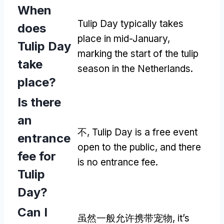
When
Tulip Day typically takes
does
place in mid-January
,
Tulip Day
marking the start of the tulip
take
season in the Netherlands
.
place
?
Is there
an
不,
Tulip Day is a free event
entrance
open to the public
,
and there
fee for
is no entrance fee
.
Tulip
Day
?
Can I
虽然一般允许携带宠物,
it’s