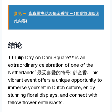
参见 ➥
库肯霍夫花园郁金香节 ➥ (参观前请阅读
此内容)
结论
**
Tulip Day on Dam Square** is an
extraordinary celebration of one of the
Netherlands
’ 最受喜爱的符号: 郁金香.
This
vibrant event offers a unique opportunity to
immerse yourself in Dutch culture
,
enjoy
stunning floral displays
,
and connect with
fellow flower enthusiasts
.