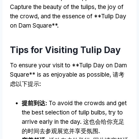
Capture the beauty of the tulips
,
the joy of
the crowd
,
and the essence of **Tulip Day
on Dam Square**
.
Tips for Visiting Tulip Day
To ensure your visit to **Tulip Day on Dam
Square** is as enjoyable as possible
, 请考
虑以下提示:
提前到达:
To avoid the crowds and get
the best selection of tulip bulbs
,
try to
arrive early in the day
. 这也会给你充足
的时间去参观展览并享受氛围.