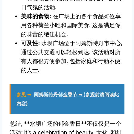
日气氛的活动.
美味的食物:
在广场上的各个食品摊位享
用各种荷兰小吃和国际美食. 这是满足你
的味蕾的绝佳机会.
可及性:
水坝广场位于阿姆斯特丹市中心,
通过公共交通可以轻松到达. 该活动对所
有人都很方便参加, 包括家庭和行动不便
的人士.
参见 ➥
阿姆斯特丹郁金香节 ➥ (参观前请阅读此
内容)
总结, **水坝广场的郁金香日**不仅仅是一个
活动;
it’s a celebration of beauty
, 文化, 和社