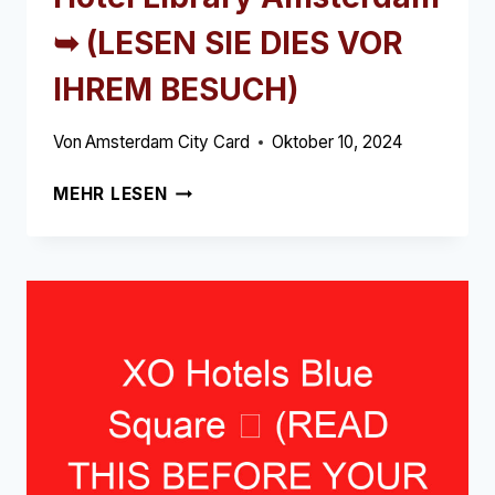
➥ (LESEN SIE DIES VOR
IHREM BESUCH)
Von
Amsterdam City Card
Oktober 10, 2024
HOTEL
MEHR LESEN
LIBRARY
AMSTERDAM
➥
(LESEN
SIE
DIES
VOR
IHREM
BESUCH)