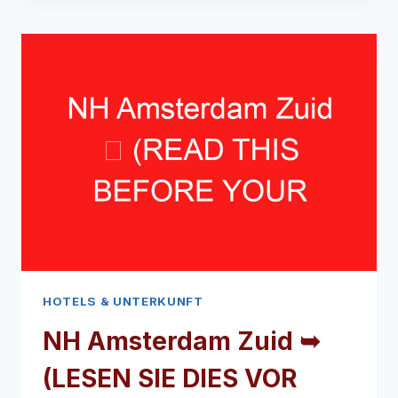
HOTEL
➥
(LESEN
SIE
DIES
VOR
IHREM
BESUCH)
HOTELS & UNTERKUNFT
NH Amsterdam Zuid ➥
(LESEN SIE DIES VOR