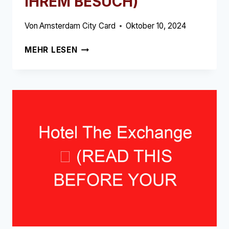
IHREM BESUCH)
Von
Amsterdam City Card
Oktober 10, 2024
ART'OTEL
MEHR LESEN
AMSTERDAM
➥
(LESEN
SIE
DIES
VOR
IHREM
BESUCH)