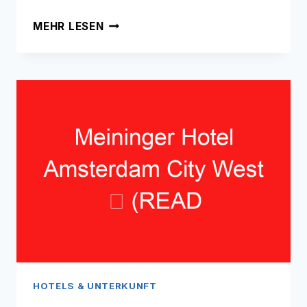
HOTEL
MEHR LESEN
CC
➥
(LESEN
SIE
DIES
VOR
IHREM
BESUCH)
HOTELS & UNTERKUNFT