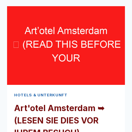
CENTRE
➥
(LESEN
SIE
DIES
VOR
IHREM
BESUCH)
HOTELS & UNTERKUNFT
Art'otel Amsterdam ➥
(LESEN SIE DIES VOR