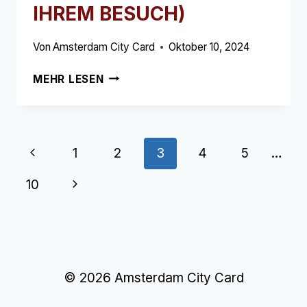
IHREM BESUCH)
Von
Amsterdam City Card
Oktober 10, 2024
NH
MEHR LESEN
AMSTERDAM
ZUID
➥
(LESEN
Seitennavigation
Vorherige
1
2
3
4
5
…
SIE
DIES
Seite
Nächste
10
VOR
IHREM
Seite
BESUCH)
© 2026 Amsterdam City Card