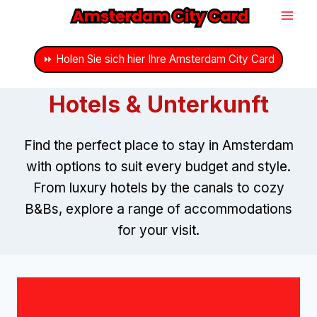
Zum
Inhalt
springen
⏩ Holen Sie sich hier Ihre Amsterdam City Card
Hotels & Unterkunft
Find the perfect place to stay in Amsterdam
with options to suit every budget and style
.
From luxury hotels by the canals to cozy
B
&
Bs
,
explore a range of accommodations
for your visit
.