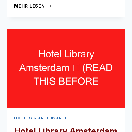
HOTEL
MEHR LESEN
CORNELISZ
➥
(LESEN
SIE
DIES
VOR
IHREM
BESUCH)
HOTELS & UNTERKUNFT
Hotel Library Amsterdam