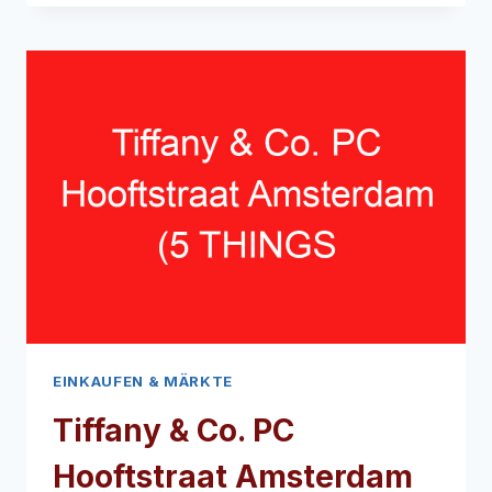
WEIHNACHTSMARKT
AMSTERDAM
(5
DINGE,
DIE
SIE
ÜBER
DIESEN
SAISONALEN
MARKT
WISSEN
MÜSSEN
EINKAUFEN & MÄRKTE
Tiffany & Co. PC
Hooftstraat Amsterdam