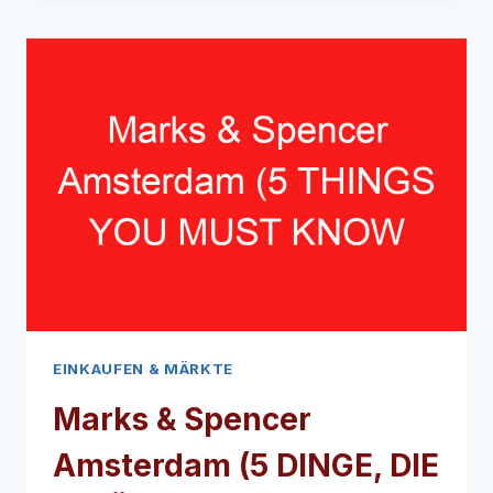
DINGE,
DIE
SIE
ÜBER
DIESEN
HANF-
LIFESTYLE-
LADEN
WISSEN
MÜSSEN
EINKAUFEN & MÄRKTE
Marks & Spencer
Amsterdam (5 DINGE, DIE