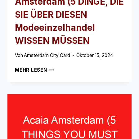
Amsterdam (5 DINGE, DIE
SIE ÜBER DIESEN
Modeeinzelhandel
WISSEN MÜSSEN
Von
Amsterdam City Card
Oktober 15, 2024
HENNES
MEHR LESEN
&
MAURITZ
(H&M)
AMSTERDAM
(5
DINGE,
DIE
SIE
ÜBER