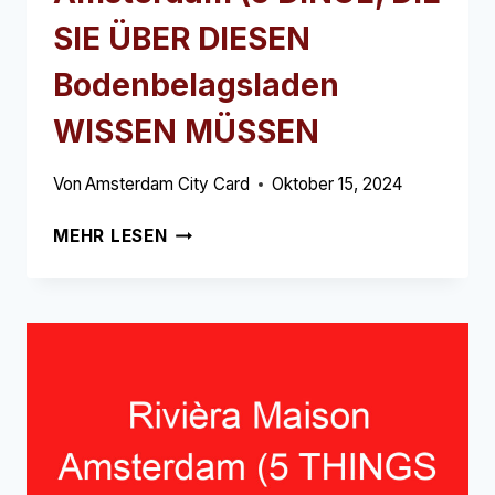
SIE ÜBER DIESEN
Bodenbelagsladen
WISSEN MÜSSEN
Von
Amsterdam City Card
Oktober 15, 2024
JOE’S
MEHR LESEN
VLOEREN
AMSTERDAM
(5
DINGE,
DIE
SIE
ÜBER
DIESEN
BODENBELAGSLADEN