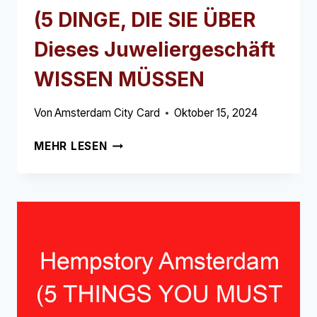
(5 DINGE, DIE SIE ÜBER
Dieses Juweliergeschäft
WISSEN MÜSSEN
Von
Amsterdam City Card
Oktober 15, 2024
TIFFANY
MEHR LESEN
&
CO.
PC
HOOFTSTRAAT
AMSTERDAM
(5
DINGE,
DIE
SIE
ÜBER