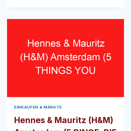
STORE
KALVERSTRAAT
AMSTERDAM
(5
DINGE,
DIE
SIE
ÜBER
DIESEN
SPORTBEKLEIDUNGS-
LADEN
WISSEN
MÜSSEN
EINKAUFEN & MÄRKTE
Hennes & Mauritz (H&M)