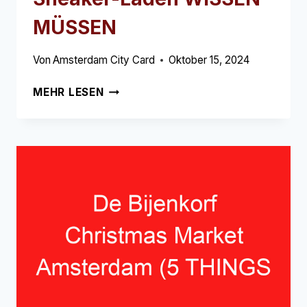
MÜSSEN
Von
Amsterdam City Card
Oktober 15, 2024
SNEAKER
MEHR LESEN
DISTRICT
AMSTERDAM
(5
DINGE,
DIE
SIE
ÜBER
DIESEN
SNEAKER-
LADEN
WISSEN
MÜSSEN