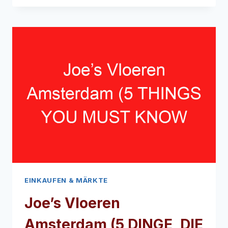
(5
DINGE,
DIE
SIE
ÜBER
DIESEN
BIO-
MARKT
WISSEN
MÜSSEN
EINKAUFEN & MÄRKTE
Joe’s Vloeren
Amsterdam (5 DINGE, DIE