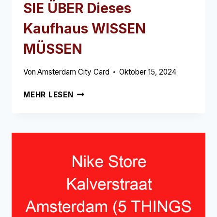
SIE ÜBER Dieses
Kaufhaus WISSEN
MÜSSEN
Von
Amsterdam City Card
Oktober 15, 2024
MARKS
MEHR LESEN
&
SPENCER
AMSTERDAM
(5
DINGE,
DIE
SIE
ÜBER
DIESES
KAUFHAUS