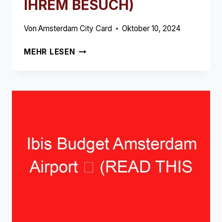
IHREM BESUCH)
Von
Amsterdam City Card
Oktober 10, 2024
DAS
MEHR LESEN
SOCIAL
HUB
AMSTERDAM
(EHEMALS
DAS
STUDENTENHOTEL)
➥
(LESEN
SIE
DIES
VOR
IHREM
BESUCH)