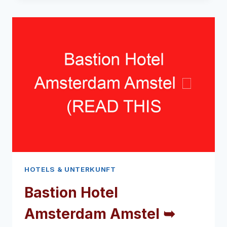
➥
(LESEN
SIE
DIES
VOR
IHREM
BESUCH)
HOTELS & UNTERKUNFT
Bastion Hotel
Amsterdam Amstel ➥