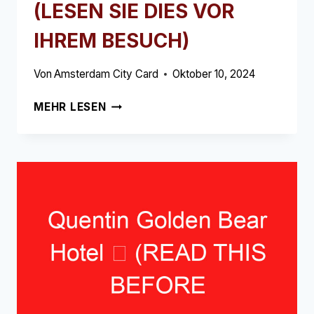
(LESEN SIE DIES VOR
IHREM BESUCH)
Von
Amsterdam City Card
Oktober 10, 2024
BASTION
MEHR LESEN
HOTEL
AMSTERDAM
AMSTEL
➥
(LESEN
SIE
DIES
VOR
IHREM
BESUCH)