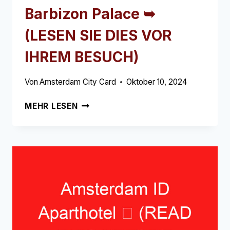
Barbizon Palace ➥
(LESEN SIE DIES VOR
IHREM BESUCH)
Von
Amsterdam City Card
Oktober 10, 2024
HOTEL
MEHR LESEN
NH
COLLECTION
BARBIZON
PALACE
➥
(LESEN
SIE
DIES
VOR
IHREM