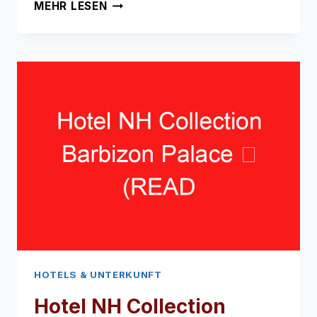
HOTEL
MEHR LESEN
LUXER
➥
(LESEN
SIE
DIES
VOR
IHREM
BESUCH)
HOTELS & UNTERKUNFT
Hotel NH Collection