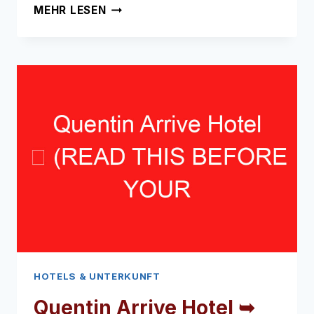
THE
MEHR LESEN
TIMES
HOTEL
➥
(LESEN
SIE
DIES
VOR
IHREM
BESUCH)
HOTELS & UNTERKUNFT
Quentin Arrive Hotel ➥