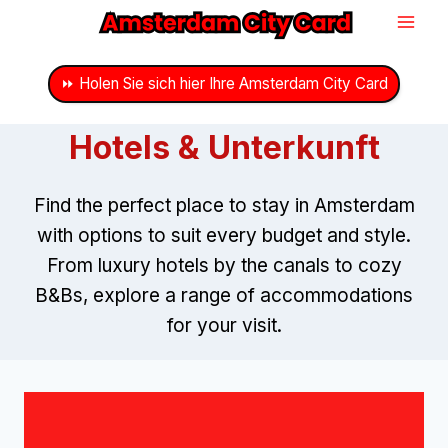
Zum
Inhalt
springen
⏩ Holen Sie sich hier Ihre Amsterdam City Card
Hotels & Unterkunft
Find the perfect place to stay in Amsterdam
with options to suit every budget and style
.
From luxury hotels by the canals to cozy
B
&
Bs
,
explore a range of accommodations
for your visit
.