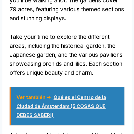
you’ll be walking a lot
.
The gardens cover
79 acres,
featuring various themed sections
and stunning displays
.
Take your time to explore the different
areas
,
including the historical garden
,
the
Japanese garden
,
and the various pavilions
showcasing orchids and lilies
.
Each section
offers unique beauty and charm
.
Ver también ➥
Qué es el Centro de la
Ciudad de Ámsterdam (5 COSAS QUE
DEBES SABER!)