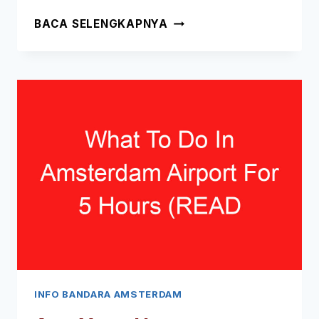
MUSEUM
BACA SELENGKAPNYA
APA
YANG
MEMBUKA
CABANG
DI
DALAM
BANDARA
SCHIPHOL
AMSTERDAM
(BACA
INI
TERLEBIH
DAHULU!)
INFO BANDARA AMSTERDAM