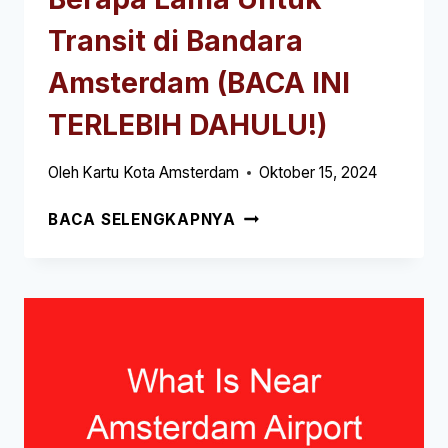
Transit di Bandara
Amsterdam (BACA INI
TERLEBIH DAHULU!)
Oleh
Kartu Kota Amsterdam
Oktober 15, 2024
BERAPA
BACA SELENGKAPNYA
LAMA
UNTUK
TRANSIT
DI
BANDARA
AMSTERDAM
(BACA
INI
TERLEBIH