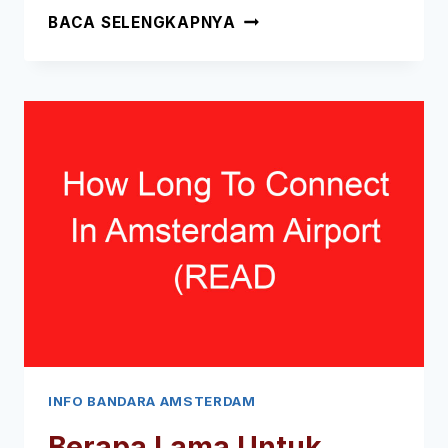
SEBERAPA
BACA SELENGKAPNYA
JAUH
UTRECHT
DARI
BANDARA
AMSTERDAM
(BACA
INI
TERLEBIH
DAHULU!)
INFO BANDARA AMSTERDAM
Berapa Lama Untuk