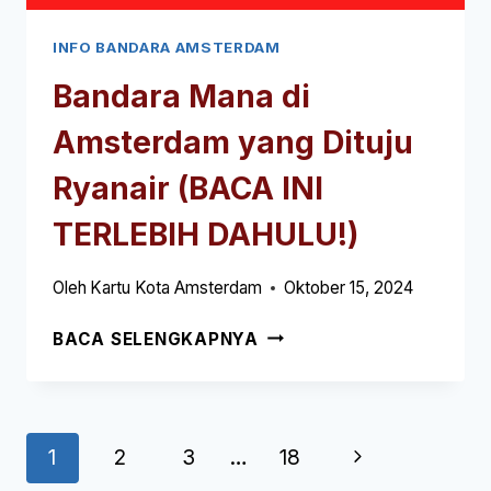
INFO BANDARA AMSTERDAM
Bandara Mana di
Amsterdam yang Dituju
Ryanair (BACA INI
TERLEBIH DAHULU!)
Oleh
Kartu Kota Amsterdam
Oktober 15, 2024
BANDARA
BACA SELENGKAPNYA
MANA
DI
AMSTERDAM
YANG
Navigasi
Halaman
1
2
3
…
18
DITUJU