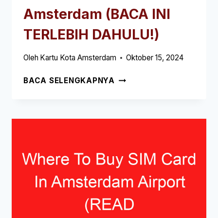
Amsterdam (BACA INI
TERLEBIH DAHULU!)
Oleh
Kartu Kota Amsterdam
Oktober 15, 2024
CARA
BACA SELENGKAPNYA
MENUJU
ZAANSE
SCHANS
DARI
BANDARA
AMSTERDAM
(BACA
INI
TERLEBIH
DAHULU!)