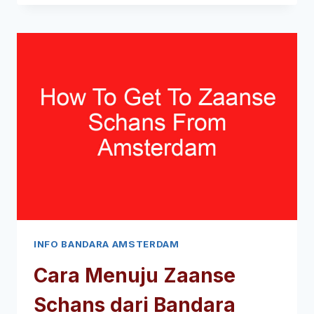
ADA
DI
DEKAT
BANDARA
AMSTERDAM
(BACA
INI
TERLEBIH
DAHULU!)
INFO BANDARA AMSTERDAM
Cara Menuju Zaanse
Schans dari Bandara