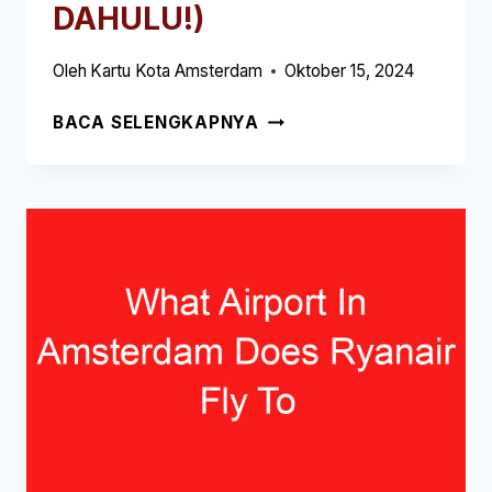
DAHULU!)
Oleh
Kartu Kota Amsterdam
Oktober 15, 2024
CARA
BACA SELENGKAPNYA
PERGI
DARI
BANDARA
AMSTERDAM
KE
HOTEL
EDEN
(BACA
INI
TERLEBIH
DAHULU!)