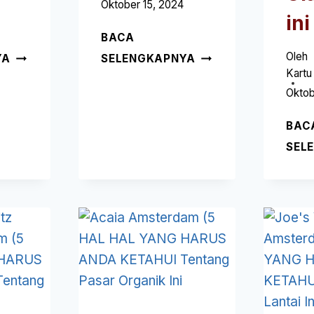
Oktober 15, 2024
ini
BACA
HEMPSTORY
MARKS
Oleh
YA
SELENGKAPNYA
AMSTERDAM
&
Kartu
(5
SPENCER
Oktob
HAL-
AMSTERDAM
HAL
(5
BAC
YANG
HAL-
SEL
HARUS
HAL
ANDA
YANG
KETAHUI
HARUS
TENTANG
ANDA
TOKO
KETAHUI
GAYA
TENTANG
HIDUP
DEPARTMENT
RAMI
STORE
INI
INI