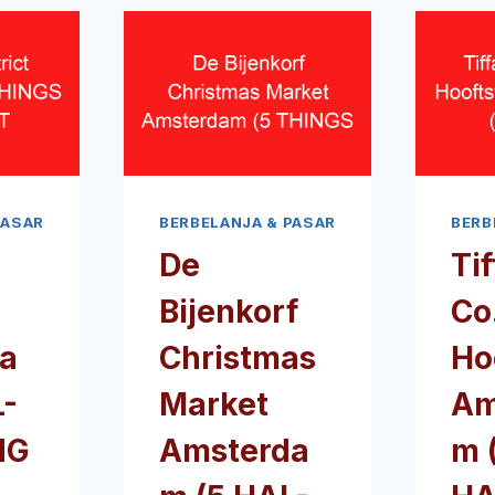
PASAR
BERBELANJA & PASAR
BERB
De
Ti
Bijenkorf
Co
a
Christmas
Ho
L-
Market
Am
NG
Amsterda
m 