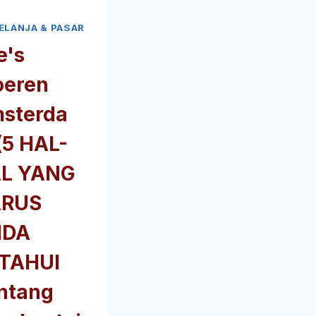
TENTANG
ELANJA & PASAR
TOKO
PAKAIAN
e's
OLAHRAGA
oeren
INI
sterda
(5 HAL-
L YANG
RUS
NDA
TAHUI
ntang