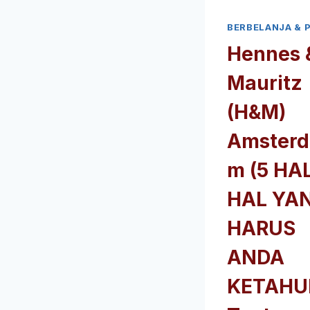
BERBELANJA & 
Hennes 
Mauritz
(H&M)
Amsterd
m (5 HA
HAL YA
HARUS
ANDA
KETAHU