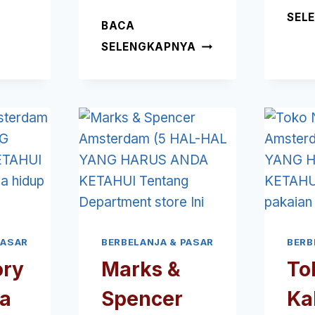
(5
SEL
HAL-
BACA
HAL
DE
SELENGKAPNYA
YANG
BIJENKORF
HARUS
CHRISTMAS
ANDA
MARKET
KETAHUI
AMSTERDAM
TENTANG
(5
TOKO
HAL-
SNEAKER
HAL
INI
YANG
HARUS
ANDA
KETAHUI
PASAR
BERBELANJA & PASAR
BERB
TENTANG
PASAR
ry
Marks &
To
MUSIMAN
a
Spencer
Ka
INI