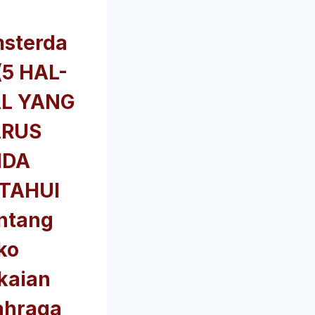
sterda
(5 HAL-
L YANG
RUS
NDA
TAHUI
ntang
ko
kaian
ahraga