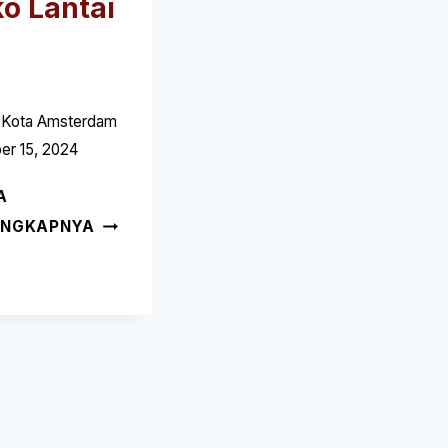
ko Lantai
 Kota Amsterdam
er 15, 2024
A
JOE'S
ENGKAPNYA
VLOEREN
AMSTERDAM
(5
HAL-
HAL
YANG
HARUS
ANDA
KETAHUI