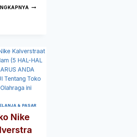
TIFFANY
ENGKAPNYA
&
CO.
PC
HOOFTSTRAAT
AMSTERDAM
(5
HAL-
HAL
YANG
HARUS
ANDA
KETAHUI
TENTANG
ELANJA & PASAR
TOKO
ko Nike
PERHIASAN
INI
lverstra