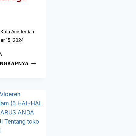
 Kota Amsterdam
er 15, 2024
A
TOKO
ENGKAPNYA
NIKE
KALVERSTRAAT
AMSTERDAM
(5
HAL-
HAL
YANG
HARUS
ANDA
KETAHUI