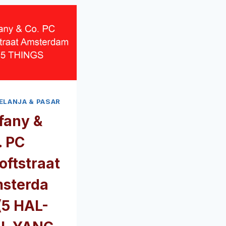
ELANJA & PASAR
ffany &
. PC
oftstraat
sterda
(5 HAL-