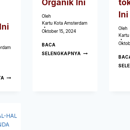
Organik Ini
to
Ini
Oleh
Kartu Kota Amsterdam
Ini
Oleh
Oktober 15, 2024
Kartu
Oktob
BACA
erdam
ACAIA
SELENGKAPNYA
BAC
AMSTERDAM
SEL
(5
HAL
HENNES
YA
HAL
&
YANG
MAURITZ
HARUS
(H&M)
ANDA
AMSTERDAM
KETAHUI
(5
TENTANG
HAL-
PASAR
HAL
ORGANIK