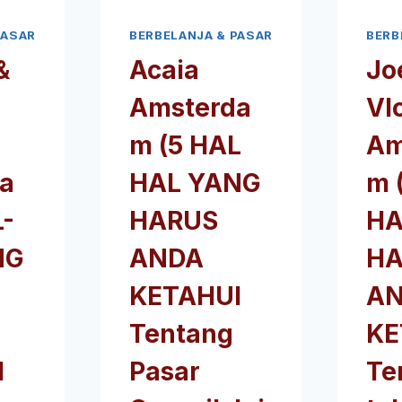
PASAR
BERBELANJA & PASAR
BERB
&
Acaia
Jo
Amsterda
Vl
m (5 HAL
Am
a
HAL YANG
m 
L-
HARUS
HA
NG
ANDA
HA
KETAHUI
A
Tentang
KE
I
Pasar
Te