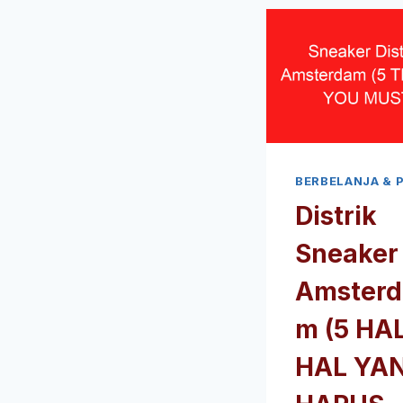
BERBELANJA & 
Distrik
Sneaker
Amsterd
m (5 HA
HAL YA