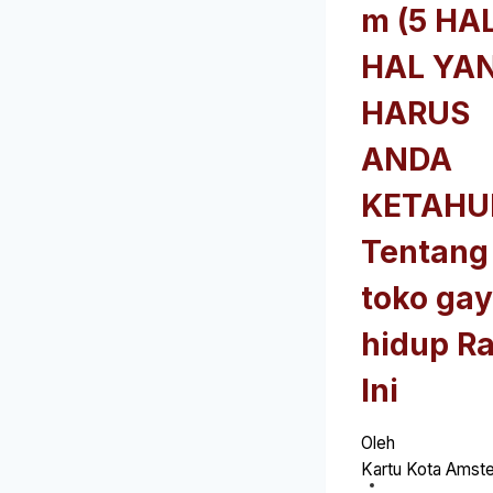
m (5 HA
HAL YA
HARUS
ANDA
KETAHU
Tentang
toko ga
hidup R
Ini
Oleh
Kartu Kota Amst