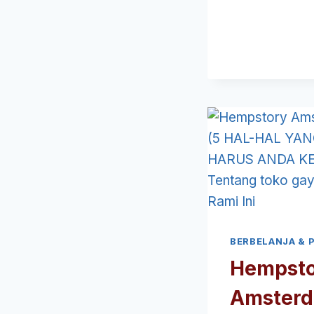
BERBELANJA & 
Hempsto
Amsterd