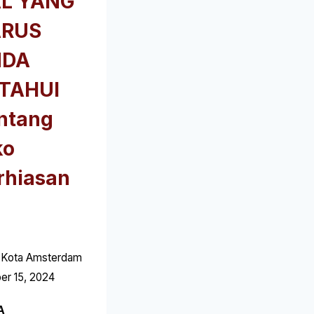
L YANG
RUS
NDA
TAHUI
ntang
ko
rhiasan
 Kota Amsterdam
er 15, 2024
A