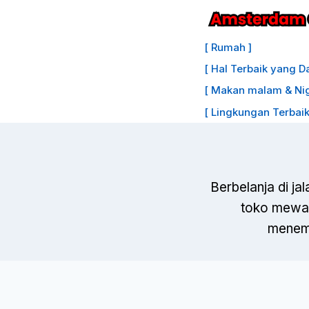
Lewati
ke
[ Rumah ]
konten
[ Hal Terbaik yang D
[ Makan malam & Nigh
[ Lingkungan Terbaik
Berbelanja di j
toko mewah
menemu