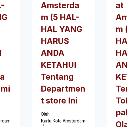
L-
Amsterda
at
NG
m (5 HAL-
Am
HAL YANG
m 
HARUS
HA
I
ANDA
HA
KETAHUI
A
ya
Tentang
KE
ami
Departmen
Te
t store Ini
To
pa
Oleh
erdam
Kartu Kota Amsterdam
Ol