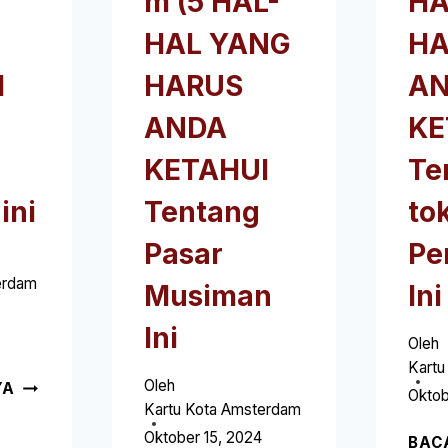
m (5 HAL-
HA
HAL YANG
HA
I
HARUS
A
ANDA
KE
KETAHUI
Te
ini
Tentang
to
Pasar
Pe
erdam
Musiman
Ini
Ini
Oleh
Kartu
DISTRIK
Oleh
YA
Oktob
SNEAKER
Kartu Kota Amsterdam
AMSTERDAM
Oktober 15, 2024
BAC