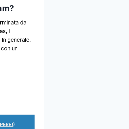
dam?
rminata dal
as, i
 In generale,
 con un
PERE!)