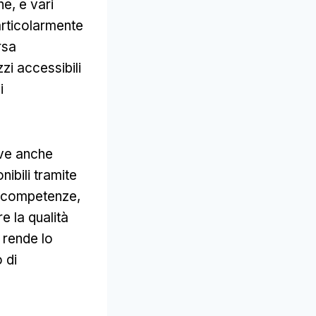
ne, e vari
articolarmente
rsa
zi accessibili
i
rve anche
ibili tramite
e competenze,
e la qualità
 rende lo
 di