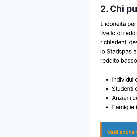
2. Chi p
L'idoneità pe
livello di red
richiedenti de
lo Stadspas è
reddito basso
Individui
Studenti 
Anziani c
Famiglie 
Vedi anche