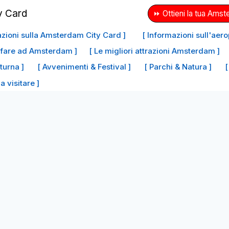
⏩ Ottieni la tua Amst
azioni sulla Amsterdam City Card ]
[ Informazioni sull'aer
a fare ad Amsterdam ]
[ Le migliori attrazioni Amsterdam ]
tturna ]
[ Avvenimenti & Festival ]
[ Parchi & Natura ]
[
da visitare ]