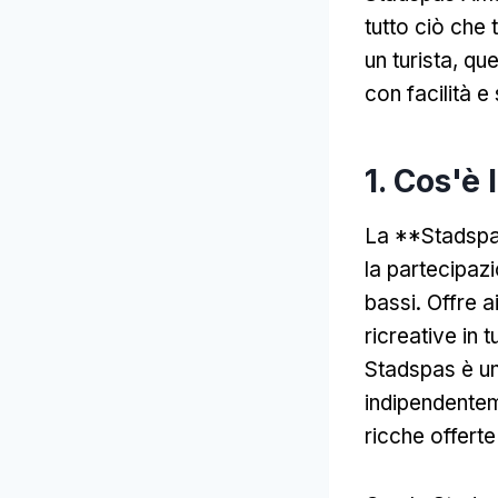
tutto ciò che 
un turista, qu
con facilità e
1. Cos'è
La **Stadspa
la partecipazio
bassi. Offre ai
ricreative in 
Stadspas è un
indipendentem
ricche offerte 