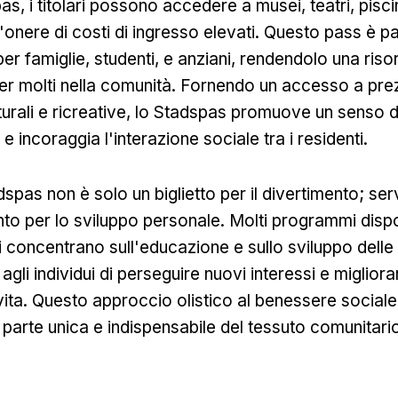
s, i titolari possono accedere a musei, teatri, pisci
l'onere di costi di ingresso elevati. Questo pass è p
r famiglie, studenti, e anziani, rendendolo una riso
per molti nella comunità. Fornendo un accesso a prez
lturali e ricreative, lo Stadspas promuove un senso d
 incoraggia l'interazione sociale tra i residenti.
adspas non è solo un biglietto per il divertimento; se
o per lo sviluppo personale. Molti programmi dispon
i concentrano sull'educazione e sullo sviluppo dell
gli individui di perseguire nuovi interessi e migliorar
 vita. Questo approccio olistico al benessere sociale
parte unica e indispensabile del tessuto comunitario