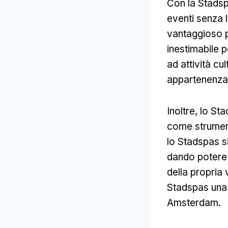
Con la Stadspa
eventi senza 
vantaggioso pe
inestimabile 
ad attività cu
appartenenza e
Inoltre, lo St
come strument
lo Stadspas s
dando potere a
della propria
Stadspas una 
Amsterdam.