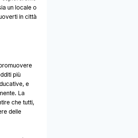
sia un locale o
overti in città
 promuovere
dditi più
educative, e
amente. La
re che tutti,
re delle