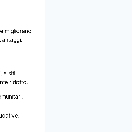
e migliorano
 vantaggi:
 e siti
nte ridotto.
omunitari,
ucative,