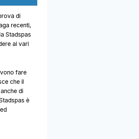
prova di
aga recenti,
 la Stadspas
ere ai vari
devono fare
ce che il
 anche di
a Stadspas è
 ed