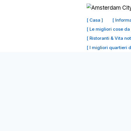
Vai
al
[ Casa ]
[ Inform
contenuto
[ Le migliori cose d
[ Ristoranti & Vita no
[ I migliori quartieri 