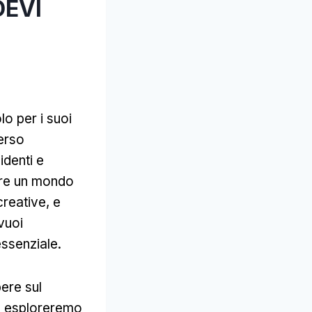
DEVI
o per i suoi
verso
identi e
pre un mondo
creative, e
 vuoi
essenziale.
ere sul
, esploreremo