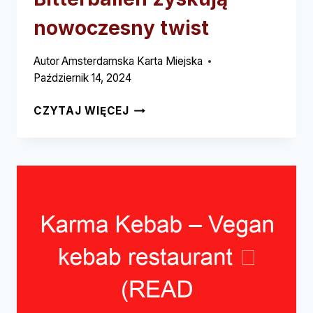
nowoczesny twist
Autor
Amsterdamska Karta Miejska
Październik 14, 2024
BAR
CZYTAJ WIĘCEJ
BITTERBAL
(PRZECZYTAJ
TO
NAJPIERW!)
–
GDZIE
BITTERBALLEN
ZYSKUJĄ
NOWOCZESNY
TWIST