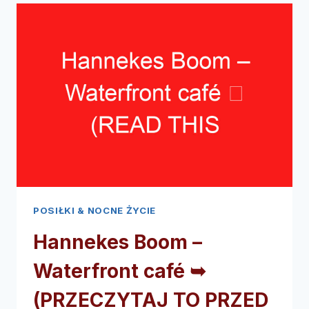
RESTAURACJA
➥
(PRZECZYTAJ
TO
PRZED
WIZYTĄ)
POSIŁKI & NOCNE ŻYCIE
Hannekes Boom –
Waterfront café ➥
(PRZECZYTAJ TO PRZED