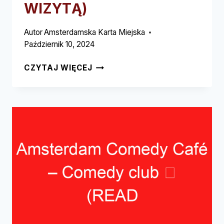
WIZYTĄ)
Autor
Amsterdamska Karta Miejska
Październik 10, 2024
TEDS
CZYTAJ WIĘCEJ
ALL
DAY
BRUNCH
–
BRUNCH
CAFÉ
➥
(PRZECZYTAJ
TO
PRZED
WIZYTĄ)