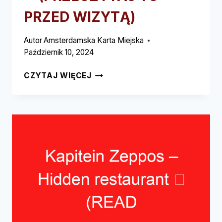
PRZED WIZYTĄ)
Autor
Amsterdamska Karta Miejska
Październik 10, 2024
MADAME
CZYTAJ WIĘCEJ
TUSSAUDS
ROOFTOP
BAR
–
ROOFTOP
BAR
➥
(PRZECZYTAJ
TO
PRZED
WIZYTĄ)