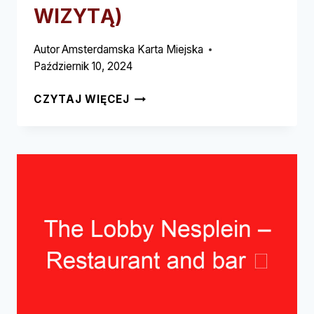
WIZYTĄ)
Autor
Amsterdamska Karta Miejska
Październik 10, 2024
TAIKO
CZYTAJ WIĘCEJ
RESTAURANT
–
AZJATYCKA
KUCHNIA
WYŚMIENIONA
➥
(PRZECZYTAJ
TO
PRZED
WIZYTĄ)