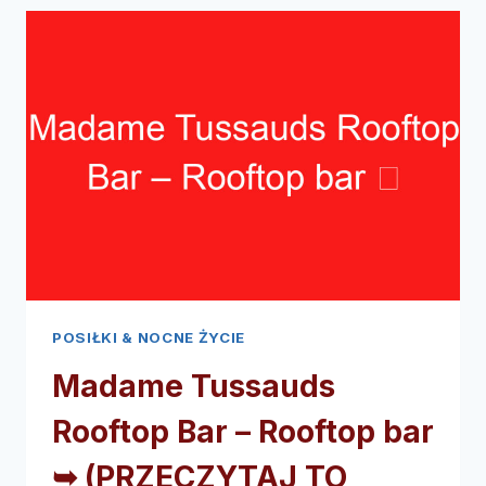
RESTAURACJA
KEBAB
➥
(PRZECZYTAJ
TO
PRZED
WIZYTĄ)
POSIŁKI & NOCNE ŻYCIE
Madame Tussauds
Rooftop Bar – Rooftop bar
➥ (PRZECZYTAJ TO