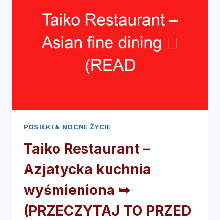
BAR
➥
(PRZECZYTAJ
TO
PRZED
WIZYTĄ)
POSIŁKI & NOCNE ŻYCIE
Taiko Restaurant –
Azjatycka kuchnia
wyśmieniona ➥
(PRZECZYTAJ TO PRZED