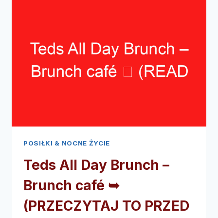
RESTAURACJA
I
BAR
➥
(PRZECZYTAJ
TO
PRZED
WIZYTĄ)
POSIŁKI & NOCNE ŻYCIE
Teds All Day Brunch –
Brunch café ➥
(PRZECZYTAJ TO PRZED