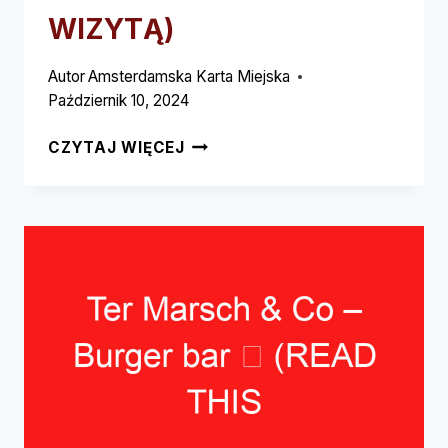
WIZYTĄ)
Autor
Amsterdamska Karta Miejska
Październik 10, 2024
HANNEKES
CZYTAJ WIĘCEJ
BOOM
–
WATERFRONT
CAFÉ
➥
(PRZECZYTAJ
TO
PRZED
WIZYTĄ)