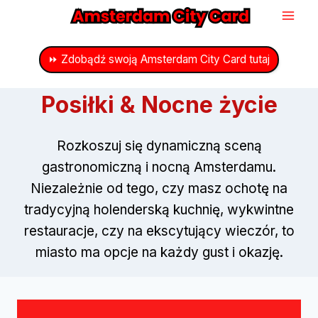
Przejdź
do
treści
⏩ Zdobądź swoją Amsterdam City Card tutaj
Posiłki & Nocne życie
Rozkoszuj się dynamiczną sceną
gastronomiczną i nocną Amsterdamu.
Niezależnie od tego, czy masz ochotę na
tradycyjną holenderską kuchnię, wykwintne
restauracje, czy na ekscytujący wieczór, to
miasto ma opcje na każdy gust i okazję.