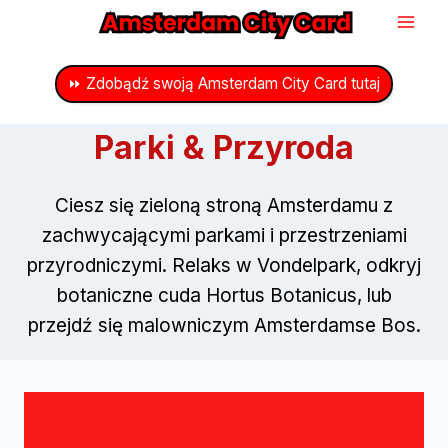
Przejdź
do
treści
⏩ Zdobądź swoją Amsterdam City Card tutaj
Parki & Przyroda
Ciesz się zieloną stroną Amsterdamu z
zachwycającymi parkami i przestrzeniami
przyrodniczymi. Relaks w Vondelpark, odkryj
botaniczne cuda Hortus Botanicus, lub
przejdź się malowniczym Amsterdamse Bos.