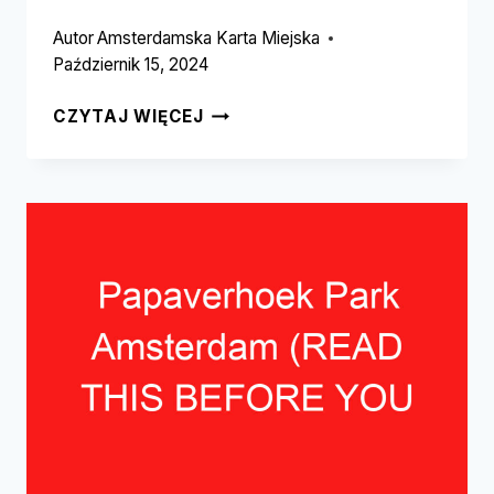
Autor
Amsterdamska Karta Miejska
Październik 15, 2024
NDSM
CZYTAJ WIĘCEJ
WHARF
GREEN
SPACES
AMSTERDAM
(PRZECZYTAJ
TO
ZANIM
ODWIEDZISZ!)