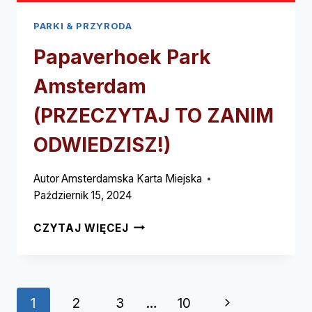
PARKI & PRZYRODA
Papaverhoek Park
Amsterdam
(PRZECZYTAJ TO ZANIM
ODWIEDZISZ!)
Autor
Amsterdamska Karta Miejska
Październik 15, 2024
PAPAVERHOEK
CZYTAJ WIĘCEJ
PARK
AMSTERDAM
(PRZECZYTAJ
TO
Nawigacja
Następna
1
2
3
…
10
ZANIM