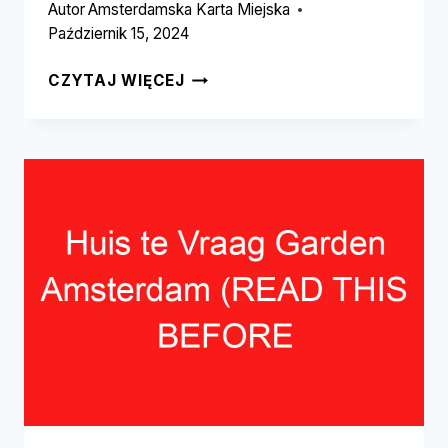
Autor
Amsterdamska Karta Miejska
Październik 15, 2024
VONDELPARK
CZYTAJ WIĘCEJ
ROSE
GARDEN
AMSTERDAM
(PRZECZYTAJ
TO
ZANIM
ODWIEDZISZ!)