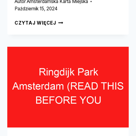
Autor
Amsterdamska Karta Miejska
Październik 15, 2024
JAN
CZYTAJ WIĘCEJ
VAN
GALENPARK
AMSTERDAM
(PRZECZYTAJ
TO
ZANIM
ODWIEDZISZ!)