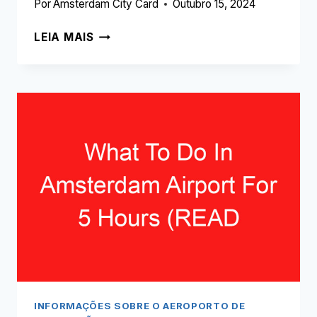
Por
Amsterdam City Card
Outubro 15, 2024
QUE
LEIA MAIS
MUSEU
ABRIU
UMA
FILIAL
DENTRO
DO
AEROPORTO
DE
AMESTERDÃO
SCHIPHOL
(LEIA
ISTO
PRIMEIRO!)
INFORMAÇÕES SOBRE O AEROPORTO DE