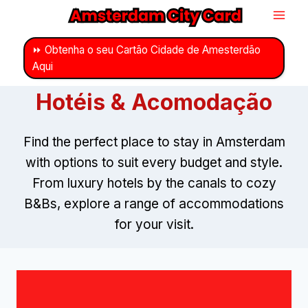
Ir
para
o
⏩ Obtenha o seu Cartão Cidade de Amesterdão
Aqui
conteúdo
Hotéis & Acomodação
Find the perfect place to stay in Amsterdam
with options to suit every budget and style
.
From luxury hotels by the canals to cozy
B
&
Bs
,
explore a range of accommodations
for your visit
.