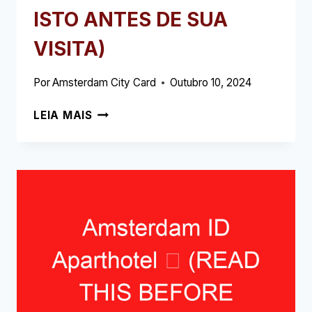
ISTO ANTES DE SUA
VISITA)
Por
Amsterdam City Card
Outubro 10, 2024
HOTEL
LEIA MAIS
NH
COLLECTION
BARBIZON
PALACE
➥
(LEIA
ISTO
ANTES
DE
SUA
VISITA)