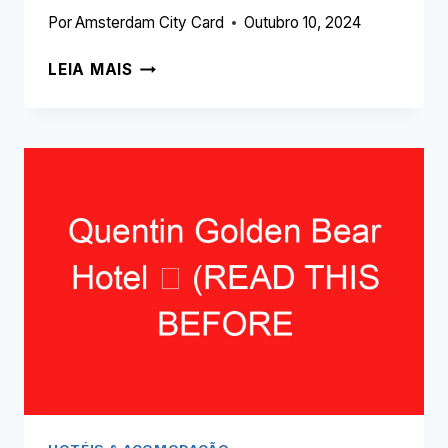
Por
Amsterdam City Card
Outubro 10, 2024
BASTION
LEIA MAIS
HOTEL
AMSTERDAM
AMSTEL
➥
(LEIA
ISTO
ANTES
DE
SUA
VISITA)