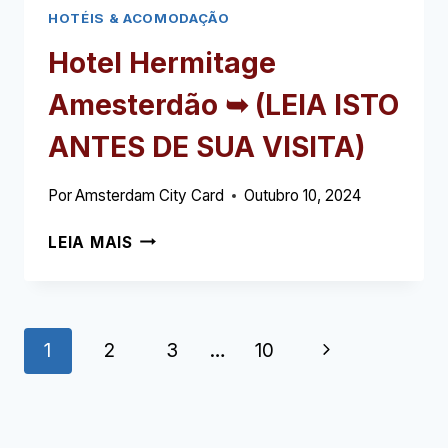
HOTÉIS & ACOMODAÇÃO
Hotel Hermitage
Amesterdão ➥ (LEIA ISTO
ANTES DE SUA VISITA)
Por
Amsterdam City Card
Outubro 10, 2024
HOTEL
LEIA MAIS
HERMITAGE
AMESTERDÃO
➥
(LEIA
Navegação
Próxima
1
2
3
…
10
ISTO
ANTES
da
Página
DE
página
SUA