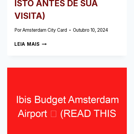
ISTO ANTES DE SUA
VISITA)
Por
Amsterdam City Card
Outubro 10, 2024
THE
LEIA MAIS
SOCIAL
HUB
AMESTERDÃO
(ANTERIORMENTE
THE
STUDENT
HOTEL)
➥
(LEIA
ISTO
ANTES
DE