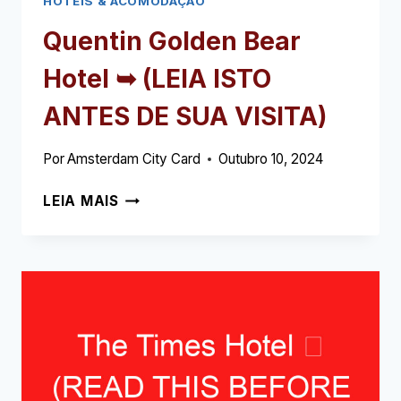
HOTÉIS & ACOMODAÇÃO
Quentin Golden Bear
Hotel ➥ (LEIA ISTO
ANTES DE SUA VISITA)
Por
Amsterdam City Card
Outubro 10, 2024
QUENTIN
LEIA MAIS
GOLDEN
BEAR
HOTEL
➥
(LEIA
ISTO
ANTES
DE
SUA