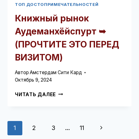
ТОП ДОСТОПРИМЕЧАТЕЛЬНОСТЕЙ
Книжный рынок
Аудеманхёйспурт ➥
(ПРОЧТИТЕ ЭТО ПЕРЕД
ВИЗИТОМ)
Автор
Амстердам Сити Кард
Октябрь 9, 2024
КНИЖНЫЙ
ЧИТАТЬ ДАЛЕЕ
РЫНОК
АУДЕМАНХЁЙСПУРТ
➥
(ПРОЧТИТЕ
Навигация
Следующая
1
2
3
…
11
ЭТО
ПЕРЕД