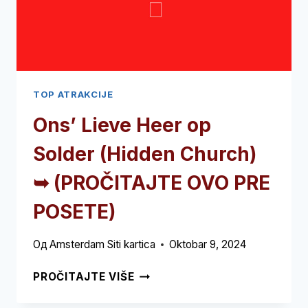
TOP ATRAKCIJE
Ons
’
Lieve Heer op
Solder
(
Hidden Church
)
➥ (PROČITAJTE OVO PRE
POSETE)
Од
Amsterdam Siti kartica
Oktobar 9, 2024
ONS
’
PROČITAJTE VIŠE
LIEVE
HEER