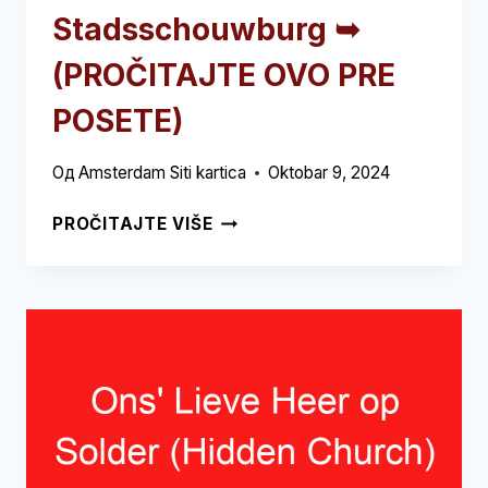
Stadsschouwburg ➥
(PROČITAJTE OVO PRE
POSETE)
Од
Amsterdam Siti kartica
Oktobar 9, 2024
STADSSCHOUWBURG
PROČITAJTE VIŠE
➥
(PROČITAJTE
OVO
PRE
POSETE)