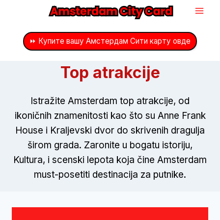
Preskoči
na
sadržaj
⏩ Купите вашу Амстердам Сити карту овде
Top atrakcije
Istražite Amsterdam top atrakcije, od
ikoničnih znamenitosti kao što su Anne Frank
House i Kraljevski dvor do skrivenih dragulja
širom grada. Zaronite u bogatu istoriju,
Kultura, i scenski lepota koja čine Amsterdam
must-posetiti destinacija za putnike.