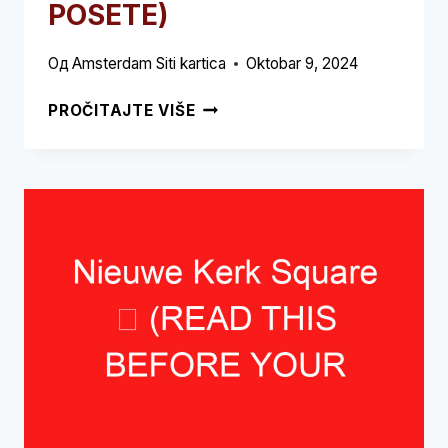
POSETE)
Од
Amsterdam Siti kartica
Oktobar 9, 2024
JAVA-
PROČITAJTE VIŠE
EILAND
➥
(PROČITAJTE
OVO
PRE
POSETE)