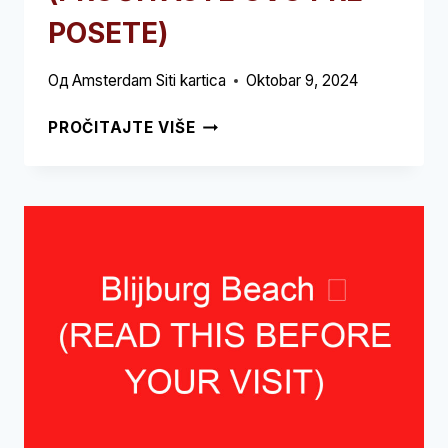
POSETE)
Од
Amsterdam Siti kartica
Oktobar 9, 2024
ДАППЕРМАРКТ
PROČITAJTE VIŠE
➥
(PROČITAJTE
OVO
PRE
POSETE)