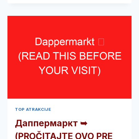
➥
(PROČITAJTE
OVO
PRE
POSETE)
TOP ATRAKCIJE
Даппермаркт ➥
(PROČITAJTE OVO PRE