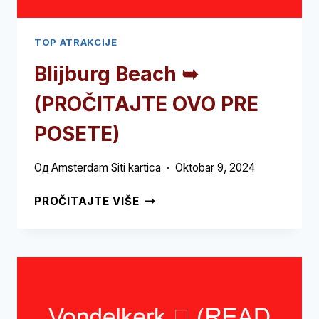
TOP ATRAKCIJE
Blijburg Beach ➥
(PROČITAJTE OVO PRE
POSETE)
Од
Amsterdam Siti kartica
Oktobar 9, 2024
BLIJBURG
PROČITAJTE VIŠE
BEACH
➥
(PROČITAJTE
OVO
PRE
POSETE)