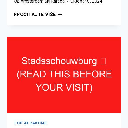
Од
Amsterdam Siti kartica
Oktobar 9, 2024
ULICA
PROČITAJTE VIŠE
JAVA
➥
(PROČITAJTE
OVO
PRE
POSETE)
TOP ATRAKCIJE