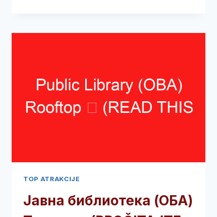
➥
(PROČITAJTE
OVO
PRE
POSETE)
TOP ATRAKCIJE
Јавна библиотека (ОБА)