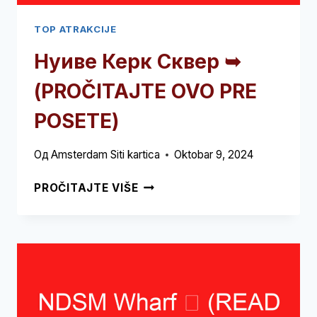
TOP ATRAKCIJE
Нуиве Керк Сквер ➥
(PROČITAJTE OVO PRE
POSETE)
Од
Amsterdam Siti kartica
Oktobar 9, 2024
НУИВЕ
PROČITAJTE VIŠE
КЕРК
СКВЕР
➥
(PROČITAJTE
OVO
PRE
POSETE)