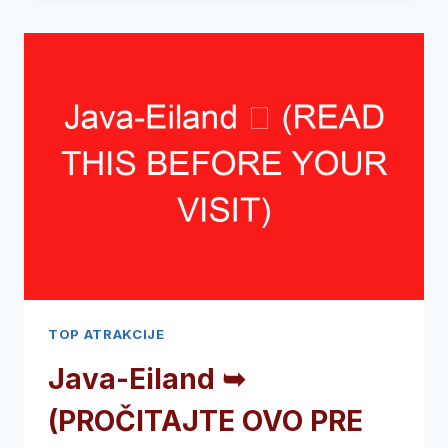
OP
SOLDER
(
HIDDEN
CHURCH
)
➥
(PROČITAJTE
OVO
PRE
POSETE)
TOP ATRAKCIJE
Java-Eiland ➥
(PROČITAJTE OVO PRE