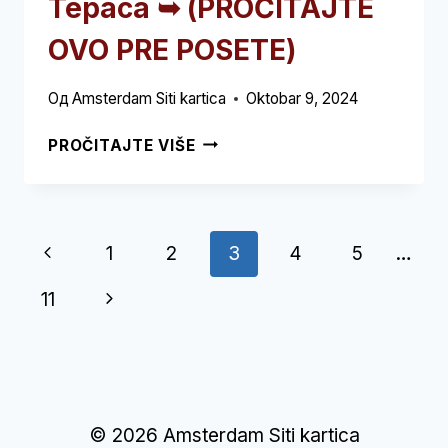
Тераса ➥ (PROČITAJTE
OVO PRE POSETE)
Од
Amsterdam Siti kartica
Oktobar 9, 2024
ЈАВНА
PROČITAJTE VIŠE
БИБЛИОТЕКА
(ОБА)
ТЕРАСА
➥
Навигација
Претходна
1
2
3
4
5
…
(PROČITAJTE
OVO
странице
страница
Следећа
11
PRE
POSETE)
страница
© 2026 Amsterdam Siti kartica