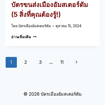
บัตรขนส่งเมืองอัมสเตอร์ดัม
(5 สิ่งที่คุณต้องรู้!)
โดย
บัตรเมืองอัมสเตอร์ดัม
ตุลาคม 15, 2024
บัตร
อ่านเพิ่มเติม
ขนส่ง
เมือง
อัมสเตอร์ดัม
(5
กา
หน้า
1
2
3
…
11
สิ่ง
ที่
รนํา
ถัด
คุณ
ทาง
ต้อง
ไป
รู้!)
หน้า
© 2026 บัตรเมืองอัมสเตอร์ดัม