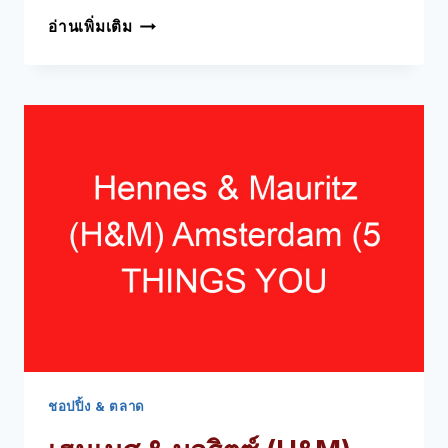
NIKE
อ่านเพิ่มเติม
STORE
KALVERSTRAAT
AMSTERDAM
(5
THINGS
YOU
MUST
KNOW
ABOUT
THIS
SPORTS
APPAREL
STORE
ชอปปิ้ง & ตลาด