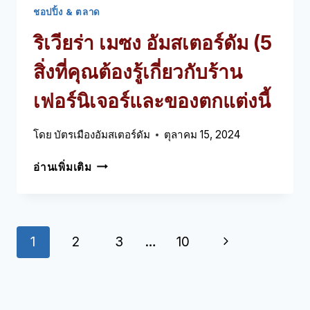
ชอปปิ้ง & ตลาด
ริเวียร่า เมซง อัมสเตอร์ดัม (5
สิ่งที่คุณต้องรู้เกี่ยวกับร้าน
เฟอร์นิเจอร์และของตกแต่งนี้
โดย
บัตรเมืองอัมสเตอร์ดัม
ตุลาคม 15, 2024
ริ
อ่านเพิ่มเติม
เวียร่
า
เมซง
อัมสเตอร์ดัม
กา
หน้า
1
2
3
…
10
(5
สิ่ง
รนํา
ถัด
ที่
ทาง
คุณ
ไป