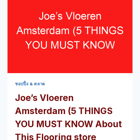
คุณ
ต้อง
รู้
เกี่ยว
กับ
ตลาด
ออร์แกนิ
ก
แห่ง
นี้
ชอปปิ้ง & ตลาด
Joe’s Vloeren
Amsterdam
(5
THINGS
YOU MUST KNOW About
This Flooring store