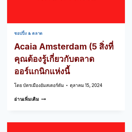
รู้
เกี่ยว
กับ
การ
ค้า
ชอปปิ้ง & ตลาด
ปลีก
Acaia Amsterdam (5 สิ่งที่
แฟชั่น
นี้
คุณต้องรู้เกี่ยวกับตลาด
ออร์แกนิกแห่งนี้
โดย
บัตรเมืองอัมสเตอร์ดัม
ตุลาคม 15, 2024
ACAIA
อ่านเพิ่มเติม
AMSTERDAM
(5
สิ่ง
ที่