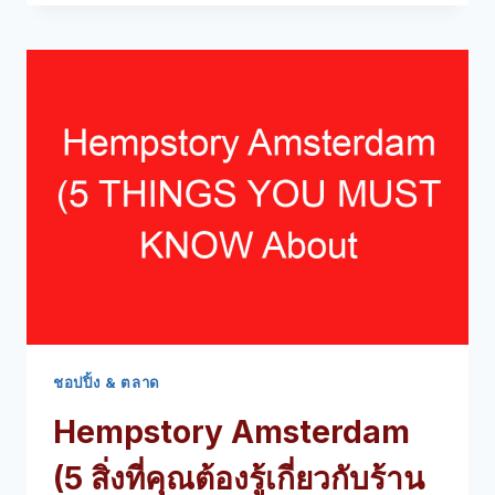
&
CO.
PC
HOOFTSTRAAT
อัมสเตอร์ดัม
(5
สิ่ง
ที่
คุณ
ต้อง
รู้
เกี่ยว
กับ
ร้าน
เครื่อง
ชอปปิ้ง & ตลาด
ประดับ
Hempstory Amsterdam
นี้
(5 สิ่งที่คุณต้องรู้เกี่ยวกับร้าน