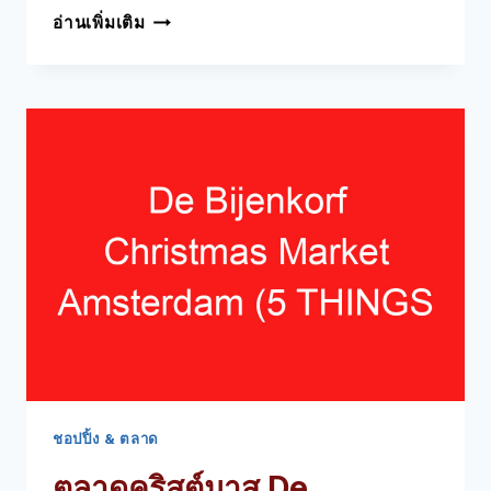
SNEAKER
อ่านเพิ่มเติม
DISTRICT
AMSTERDAM
(5
สิ่ง
ที่
คุณ
ต้อง
รู้
เกี่ยว
กับ
ร้าน
รองเท้า
ผ้าใบ
นี้
ชอปปิ้ง & ตลาด
ตลาดคริสต์มาส De