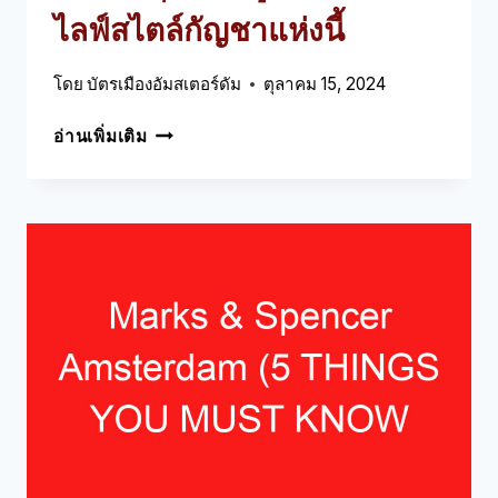
ไลฟ์สไตล์กัญชาแห่งนี้
โดย
บัตรเมืองอัมสเตอร์ดัม
ตุลาคม 15, 2024
HEMPSTORY
อ่านเพิ่มเติม
AMSTERDAM
(5
สิ่ง
ที่
คุณ
ต้อง
รู้
เกี่ยว
กับ
ร้าน
ไลฟ์
สไตล์
กัญชา