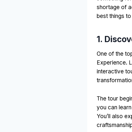
shortage of ac
best things 
1.
Discov
One of the to
Experience
.
L
interactive t
transformatio
The tour begi
you can learn
You’ll also e
craftsmanship