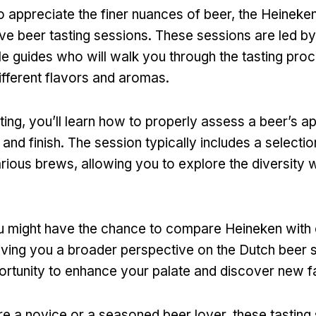
 appreciate the finer nuances of beer
,
the Heineke
ive beer tasting sessions
.
These sessions are led by
 guides who will walk you through the tasting pro
different flavors and aromas
.
ting
,
you’ll learn how to properly assess a beer’s 
,
and finish
.
The session typically includes a selectio
arious brews
,
allowing you to explore the diversity w
u might have the chance to compare Heineken with o
iving you a broader perspective on the Dutch beer 
ortunity to enhance your palate and discover new f
e a novice or a seasoned beer lover
,
these tasting