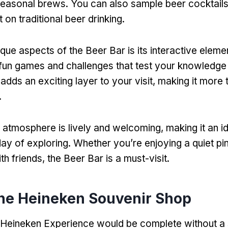
seasonal brews
.
You can also sample beer cocktail
t on traditional beer drinking
.
que aspects of the Beer Bar is its interactive eleme
n fun games and challenges that test your knowledge
 adds an exciting layer to your visit
,
making it more t
.
e atmosphere is lively and welcoming
,
making it an i
day of exploring
.
Whether you’re enjoying a quiet pin
th friends
,
the Beer Bar is a must-visit
.
the Heineken Souvenir Shop
e Heineken Experience would be complete without a 