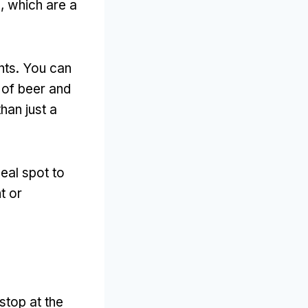
s
,
which are a
nts
.
You can
 of beer and
han just a
deal spot to
t or
stop at the