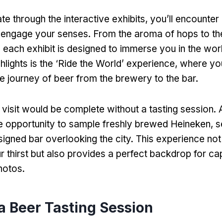
te through the interactive exhibits
,
you’ll encounter
at engage your senses
.
From the aroma of hops to th
,
each exhibit is designed to immerse you in the wor
hlights is the ‘Ride the World
’
experience
,
where you
e journey of beer from the brewery to the bar
.
 visit would be complete without a tasting session
.
he opportunity to sample freshly brewed Heineken
,
s
signed bar overlooking the city
.
This experience not
 thirst but also provides a perfect backdrop for ca
hotos
.
a Beer Tasting Session