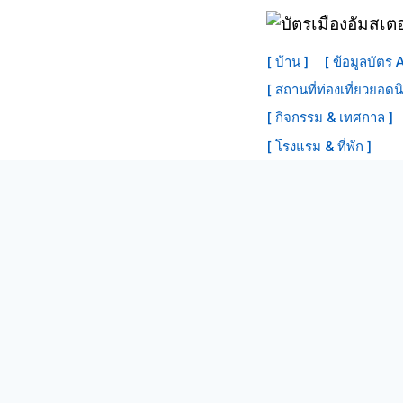
ข้าม
ไป
[ บ้าน ]
[ ข้อมูลบัตร
ที่
[ สถานที่ท่องเที่ยวยอดน
เนื้อหา
[ กิจกรรม & เทศกาล ]
[ โรงแรม & ที่พัก ]