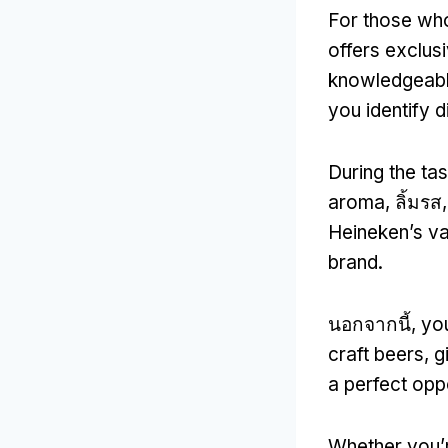
For those who
offers exclus
knowledgeable
you identify 
During the tas
aroma
, ลิ้มรส
Heineken’s v
brand
.
นอกจากนี้,
yo
craft beers
,
g
a perfect opp
Whether you’r