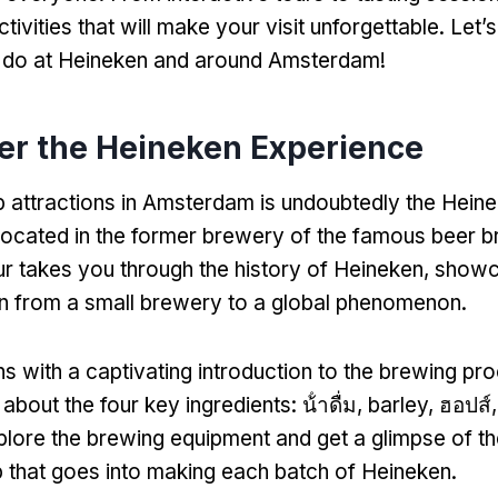
tivities that will make your visit unforgettable
.
Let’s
to do at Heineken and around Amsterdam
!
er the Heineken Experience
p attractions in Amsterdam is undoubtedly the Hein
ocated in the former brewery of the famous beer b
our takes you through the history of Heineken
,
showca
n from a small brewery to a global phenomenon
.
ns with a captivating introduction to the brewing pr
 about the four key ingredients
: น้ําดื่ม,
barley
, ฮอปส์
xplore the brewing equipment and get a glimpse of t
 that goes into making each batch of Heineken
.