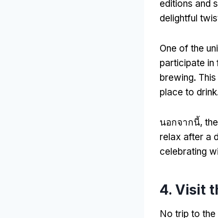
editions and 
delightful twis
One of the uni
participate i
brewing
.
This
place to drink
นอกจากนี้,
th
relax after a 
celebrating wi
4.
Visit 
No trip to th