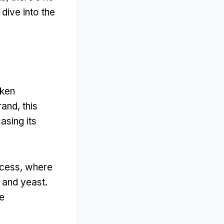
 dive into the
eken
rand
,
this
sing its
ocess
,
where
,
and yeast
.
he