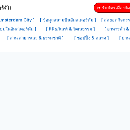
⏩ รับบัตรเมืองอัม
 Amsterdam City ]
[ ข้อมูลสนามบินอัมสเตอร์ดัม ]
[ สุดยอดกิจกรร
ิยมในอัมสเตอร์ดัม ]
[ พิพิธภัณฑ์ & วัฒนธรรม ]
[ อาหารค่ำ & 
[ สวน สาธารณะ & ธรรมชาติ ]
[ ชอปปิ้ง & ตลาด ]
[ ย่าน