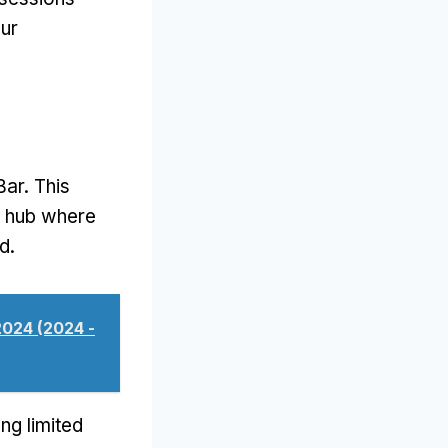
ur
Bar
.
This
al hub where
ld
.
ม 2024 (2024 -
ing limited