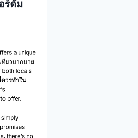
อร์ดัม
offers a unique
เที่ยวมากมาย
 both locals
ดที่ควรทําใน
r’s
to offer
.
 simply
 promises
ns
,
there’s no