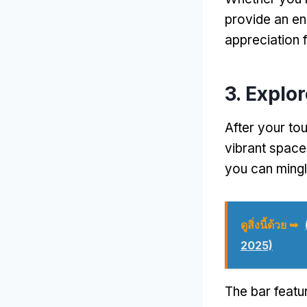
provide an en
appreciation f
3.
Explor
After your tou
vibrant space 
you can mingl
ดูสิ่งนี้ด้วย ➥
2025)
The bar featu