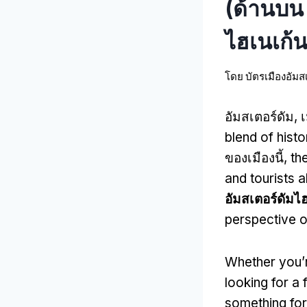
(ด้านบน 1
ไฮเนเก้
โดย
บัตรเมืองอัมส
อัมสเตอร์ดัม, 
blend of histo
ของเมืองนี้,
th
and tourists a
อัมสเตอร์ดัมไ
perspective o
Whether you’r
looking for a 
something fo