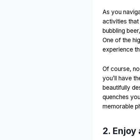
As you naviga
activities th
bubbling beer
One of the hig
experience th
Of course
,
no
you’ll have t
beautifully de
quenches your
memorable p
2.
Enjoy 