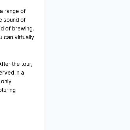
 a range of
e sound of
ld of brewing
.
 can virtually
After the tour
,
erved in a
 only
pturing