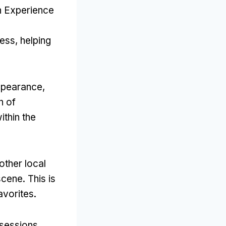
n Experience
cess
,
helping
appearance
,
n of
ithin the
ther local
scene
.
This is
avorites
.
 sessions