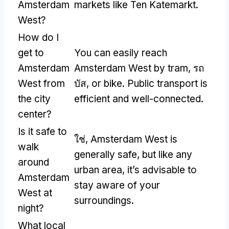
Amsterdam
markets like Ten Katemarkt
.
West
?
How do I
get to
You can easily reach
Amsterdam
Amsterdam West by tram
, รถ
West from
บัส,
or bike
.
Public transport is
the city
efficient and well-connected
.
center
?
Is it safe to
ใช่,
Amsterdam West is
walk
generally safe
,
but like any
around
urban area
,
it’s advisable to
Amsterdam
stay aware of your
West at
surroundings
.
night
?
What local