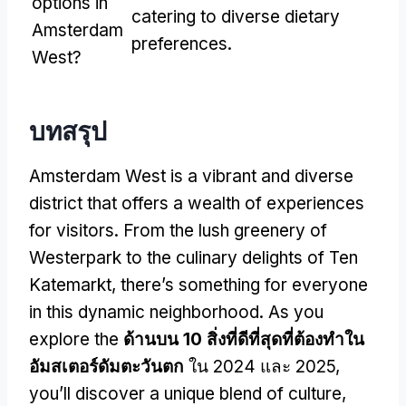
options in
catering to diverse dietary
Amsterdam
preferences
.
West
?
บทสรุป
Amsterdam West is a vibrant and diverse
district that offers a wealth of experiences
for visitors
.
From the lush greenery of
Westerpark to the culinary delights of Ten
Katemarkt
,
there’s something for everyone
in this dynamic neighborhood
.
As you
explore the
ด้านบน 10 สิ่งที่ดีที่สุดที่ต้องทําใน
อัมสเตอร์ดัมตะวันตก
ใน 2024 และ 2025,
you’ll discover a unique blend of culture
,