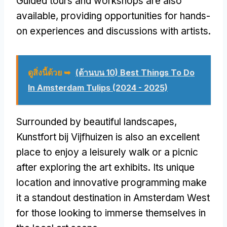
Guided tours and workshops are also
available
,
providing opportunities for hands-
on experiences and discussions with artists
.
ดูสิ่งนี้ด้วย ➥
(ด้านบน 10) Best Things To Do
In Amsterdam Tulips (2024 - 2025)
Surrounded by beautiful landscapes
,
Kunstfort bij Vijfhuizen is also an excellent
place to enjoy a leisurely walk or a picnic
after exploring the art exhibits
.
Its unique
location and innovative programming make
it a standout destination in Amsterdam West
for those looking to immerse themselves in