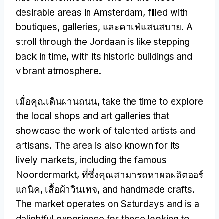
desirable areas in Amsterdam
,
filled with
boutiques
,
galleries
, และคาเฟ่แสนสบาย.
A
stroll through the Jordaan is like stepping
back in time
,
with its historic buildings and
vibrant atmosphere
.
เมื่อคุณเดินผ่านถนน,
take the time to explore
the local shops and art galleries that
showcase the work of talented artists and
artisans
.
The area is also known for its
lively markets
,
including the famous
Noordermarkt
, ที่ซึ่งคุณสามารถหาผลผลิตออร์
แกนิค, เสื้อผ้าวินเทจ,
and handmade crafts
.
The market operates on Saturdays and is a
delightful experience for those looking to