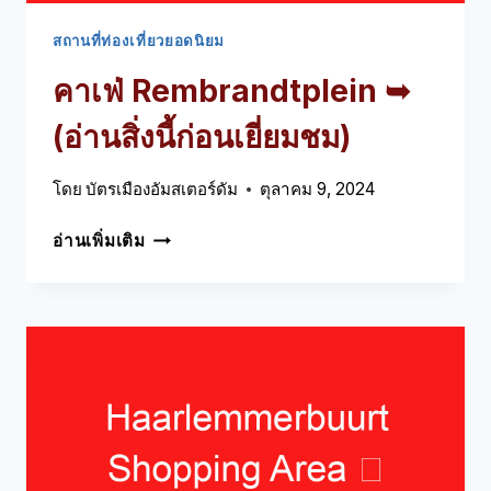
สถานที่ท่องเที่ยวยอดนิยม
คาเฟ่ Rembrandtplein ➥
(อ่านสิ่งนี้ก่อนเยี่ยมชม)
โดย
บัตรเมืองอัมสเตอร์ดัม
ตุลาคม 9, 2024
คาเฟ่
อ่านเพิ่มเติม
REMBRANDTPLEIN
➥
(อ่าน
สิ่ง
นี้
ก่อน
เยี่ยม
ชม)