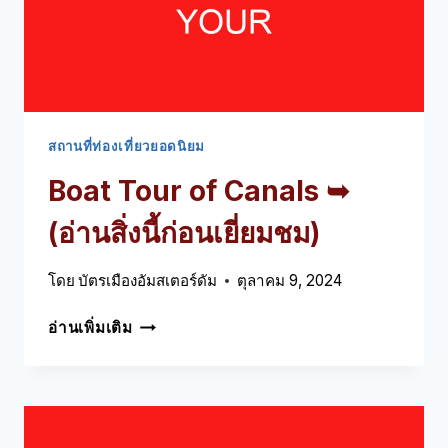
สิ่ง
นี้
ก่อน
เยี่ยม
ชม)
สถานที่ท่องเที่ยวยอดนิยม
Boat Tour of Canals ➥
(อ่านสิ่งนี้ก่อนเยี่ยมชม)
โดย
บัตรเมืองอัมสเตอร์ดัม
ตุลาคม 9, 2024
BOAT
อ่านเพิ่มเติม
TOUR
OF
CANALS
➥
(อ่าน