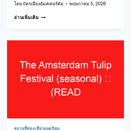
โดย
บัตรเมืองอัมสเตอร์ดัม
พฤษภาคม 5, 2026
ตั๋ว
อ่านเพิ่มเติม
พิพิธภัณฑ์
บ้าน
แรม
แบ
รนดท์
สถานที่ท่องเที่ยวยอดนิยม