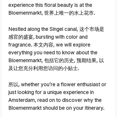
experience this floral beauty is at the
Bloemenmarkt
, 世界上唯一的水上花市.
Nestled along the Singel canal
, 这个市场是
感官的盛宴,
bursting with color and
fragrance
. 本文内容,
we will explore
everything you need to know about the
Bloemenmarkt
, 包括它的历史, 预期结果, 以
及让您充分利用您访问的小贴士.
所以,
whether you’re a flower enthusiast or
just looking for a unique experience in
Amsterdam
,
read on to discover why the
Bloemenmarkt should be on your itinerary
.