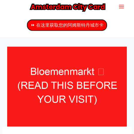
跳
至
主
⏩ 在这里获取您的阿姆斯特丹城市卡
要
内
容