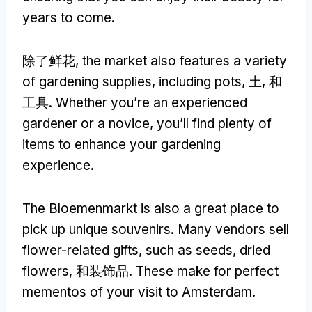
years to come
.
除了鲜花,
the market also features a variety
of gardening supplies
,
including pots
, 土, 和
工具.
Whether you’re an experienced
gardener or a novice
,
you’ll find plenty of
items to enhance your gardening
experience
.
The Bloemenmarkt is also a great place to
pick up unique souvenirs
.
Many vendors sell
flower-related gifts
,
such as seeds
,
dried
flowers
, 和装饰品.
These make for perfect
mementos of your visit to Amsterdam
.