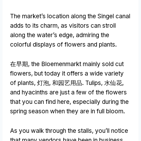
The market’s location along the Singel canal
adds to its charm
,
as visitors can stroll
along the water’s edge
,
admiring the
colorful displays of flowers and plants
.
在早期,
the Bloemenmarkt mainly sold cut
flowers
,
but today it offers a wide variety
of plants
, 灯泡, 和园艺用品.
Tulips
, 水仙花,
and hyacinths are just a few of the flowers
that you can find here
,
especially during the
spring season when they are in full bloom
.
As you walk through the stalls
,
you’ll notice
that many vendors have been in business