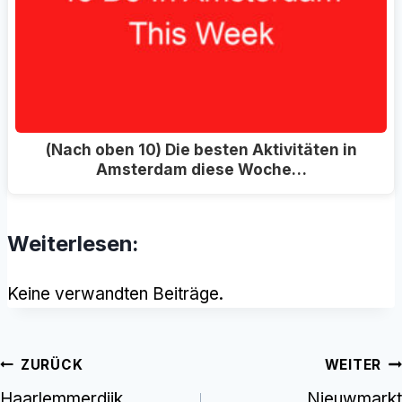
(Nach oben 10) Die besten Aktivitäten in
Amsterdam diese Woche…
Weiterlesen:
Keine verwandten Beiträge.
Beitrags-
ZURÜCK
WEITER
Haarlemmerdijk
Nieuwmarkt