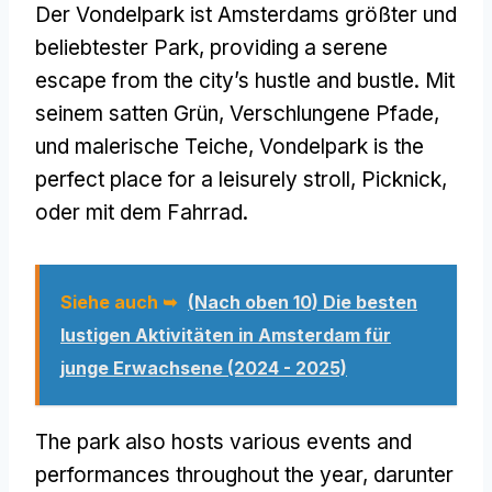
Der Vondelpark ist Amsterdams größter und
beliebtester Park,
providing a serene
escape from the city’s hustle and bustle
. Mit
seinem satten Grün, Verschlungene Pfade,
und malerische Teiche,
Vondelpark is the
perfect place for a leisurely stroll
, Picknick,
oder mit dem Fahrrad.
Siehe auch ➥
(Nach oben 10) Die besten
lustigen Aktivitäten in Amsterdam für
junge Erwachsene (2024 - 2025)
The park also hosts various events and
performances throughout the year
, darunter