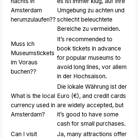
nachts in
es ist immer klug, auf Ihre
Amsterdam
Umgebung zu achten und
herumzulaufen??
schlecht beleuchtete
Bereiche zu vermeiden.
It’s recommended to
Muss ich
book tickets in advance
Museumstickets
for popular museums to
im Voraus
avoid long lines
, vor allem
buchen??
in der Hochsaison.
Die lokale Währung ist der
What is the local
Euro (€),
and credit cards
currency used in
are widely accepted
,
but
Amsterdam
?
it’s good to have some
cash for small purchases
.
Can I visit
Ja,
many attractions offer