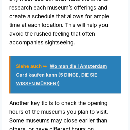
research each museum’s offerings and
create a schedule that allows for ample
time at each location
.
This will help you
avoid the rushed feeling that often
accompanies sightseeing
.
Siehe auch ➥
Wo man die I Amsterdam
Card kaufen kann (5 DINGE, DIE SIE
WISSEN MÜSSEN!)
Another key tip is to check the opening
hours of the museums you plan to visit
.
Some museums may close earlier than
others
,
or have different hours on