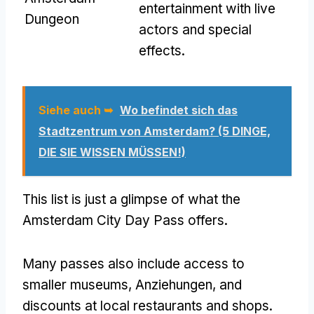
entertainment with live
Dungeon
actors and special
effects
.
Siehe auch ➥
Wo befindet sich das
Stadtzentrum von Amsterdam? (5 DINGE,
DIE SIE WISSEN MÜSSEN!)
This list is just a glimpse of what the
Amsterdam City Day Pass offers
.
Many passes also include access to
smaller museums
, Anziehungen,
and
discounts at local restaurants and shops
.