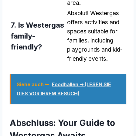
area
.
Absolut!
Westergas
offers activities and
7.
Is Westergas
spaces suitable for
family-
families
,
including
friendly
?
playgrounds and kid-
friendly events
.
Siehe auch ➥
Foodhallen ➥ (LESEN SIE
DIES VOR IHREM BESUCH)
Abschluss:
Your Guide to
Westergas Awaits