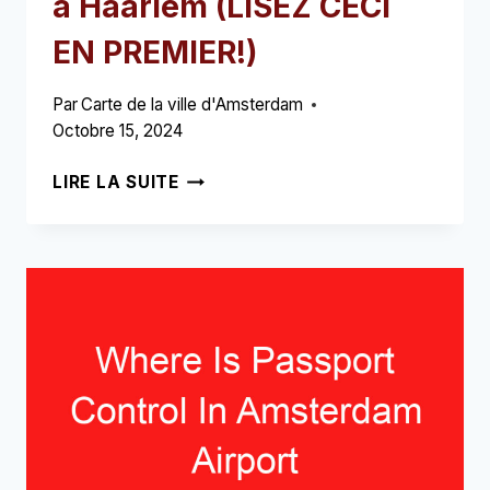
à Haarlem (LISEZ CECI
EN PREMIER!)
Par
Carte de la ville d'Amsterdam
Octobre 15, 2024
COMMENT
LIRE LA SUITE
SE
RENDRE
DE
L'AÉROPORT
D'AMSTERDAM
À
HAARLEM
(LISEZ
CECI
EN
PREMIER!)