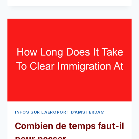
SE
TROUVE
LE
CONTRÔLE
DES
PASSEPORTS
À
L'AÉROPORT
D'AMSTERDAM
(LISEZ
CECI
EN
PREMIER!)
INFOS SUR L’AÉROPORT D’AMSTERDAM
Combien de temps faut-il