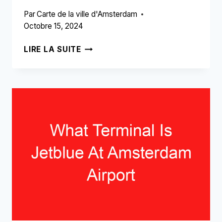
Par
Carte de la ville d'Amsterdam
Octobre 15, 2024
QUELLES
LIRE LA SUITE
BOUTIQUES
Y
A-
T-
IL
À
L'AÉROPORT
D'AMSTERDAM
?
(LISEZ
CECI
EN
PREMIER!)