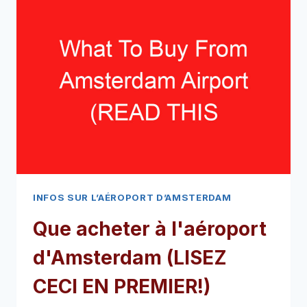
D’AMSTERDAM
OUVRE-
T-
IL
?
(LISEZ
CECI
EN
PREMIER!)
INFOS SUR L’AÉROPORT D’AMSTERDAM
Que acheter à l'aéroport
d'Amsterdam (LISEZ
CECI EN PREMIER!)