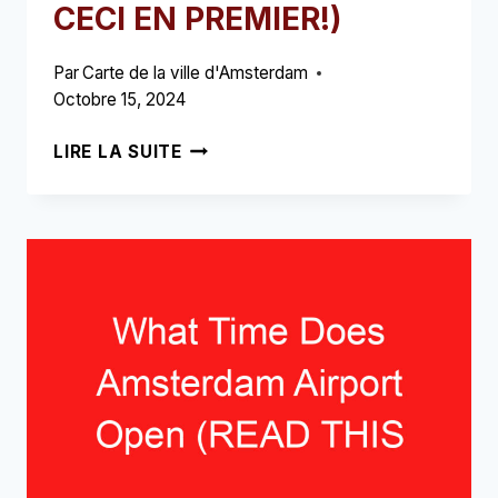
CECI EN PREMIER!)
Par
Carte de la ville d'Amsterdam
Octobre 15, 2024
COMMENT
LIRE LA SUITE
OBTENIR
UN
REMBOURSEMENT
DE
TVA
À
L'AÉROPORT
D'AMSTERDAM
(LISEZ
CECI
EN
PREMIER!)