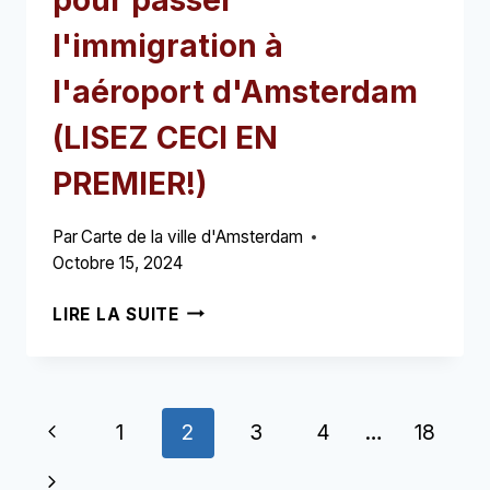
pour passer
l'immigration à
l'aéroport d'Amsterdam
(LISEZ CECI EN
PREMIER!)
Par
Carte de la ville d'Amsterdam
Octobre 15, 2024
COMBIEN
LIRE LA SUITE
DE
TEMPS
FAUT-
IL
Navigation
Page
1
2
3
4
…
18
POUR
PASSER
de
précédente
Page