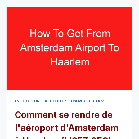
DISTANCE
ENTRE
L'AÉROPORT
D'AMSTERDAM
ET
LA
MAISON
D'ANNE
FRANK
(LISEZ
CECI
EN
PREMIER!)
INFOS SUR L’AÉROPORT D’AMSTERDAM
Comment se rendre de
l'aéroport d'Amsterdam