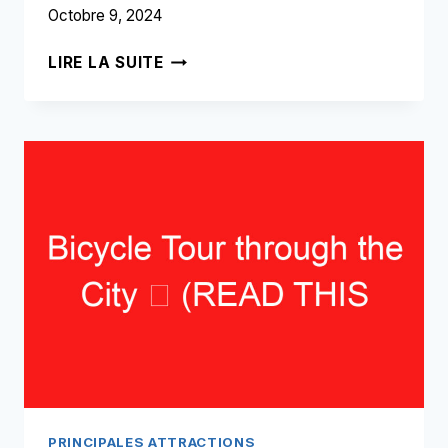
Octobre 9, 2024
TOUR
LIRE LA SUITE
EN
BATEAU
DES
CANAUX
➥
(LIRE
CECI
AVANT
VOTRE
VISITE)
PRINCIPALES ATTRACTIONS