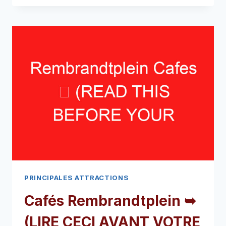
PIED
DE
VAN
GOGH
➥
(LIRE
CECI
AVANT
VOTRE
VISITE)
PRINCIPALES ATTRACTIONS
Cafés Rembrandtplein ➥
(LIRE CECI AVANT VOTRE