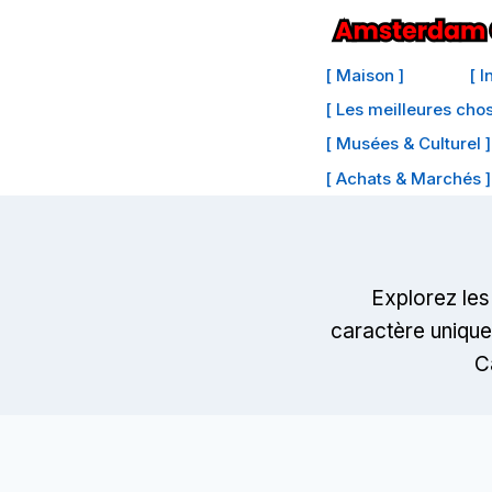
Passer
au
[ Maison ]
[ 
contenu
[ Les meilleures cho
[ Musées & Culturel ]
[ Achats & Marchés ]
Explorez les
caractère uniques
C