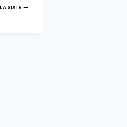
OOSTENBURG
 LA SUITE
AMSTERDAM
➥
(LIRE
CECI
AVANT
VOTRE
VISITE)