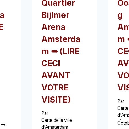
Quartier
Oo
a
Bijlmer
g
E
Arena
Am
Amsterda
m 
m ➥ (LIRE
CE
CECI
AV
AVANT
VO
VOTRE
VI
VISITE)
Par
Carte 
Par
d'Am
Carte de la ville
OMVAL
Octob
d'Amsterdam