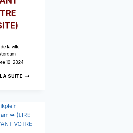
ANT
TRE
SITE)
de la ville
sterdam
re 10, 2024
ADMIRALENBUURT
 LA SUITE
AMSTERDAM
➥
(LIRE
CECI
AVANT
VOTRE
VISITE)