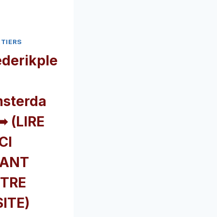
TIERS
ederikple
sterda
➥ (LIRE
CI
ANT
TRE
SITE)