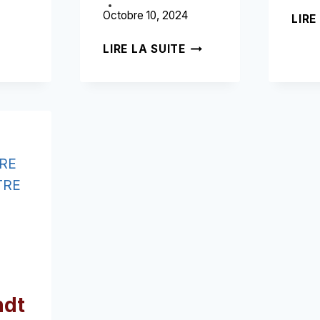
AMSTERDAM
Octobre 10, 2024
LIRE
➥
(LIRE
QUARTIER
LIRE LA SUITE
CECI
BIJLMER
AVANT
ARENA
VOTRE
AMSTERDAM
VISITE)
➥
(LIRE
CECI
AVANT
VOTRE
VISITE)
ndt