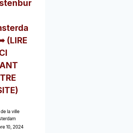
stenbur
sterda
➥ (LIRE
CI
ANT
TRE
SITE)
de la ville
sterdam
re 10, 2024