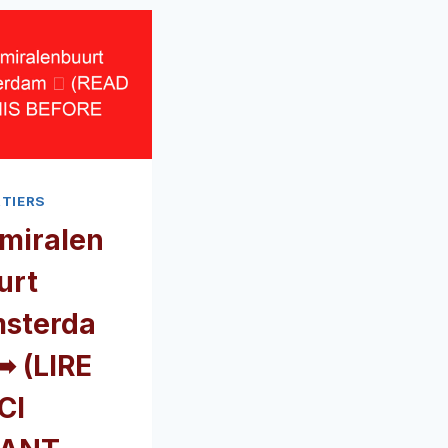
TIERS
miralen
urt
sterda
➥ (LIRE
CI