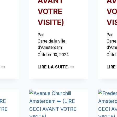
AVANT
AV
VOTRE
VO
VISITE)
VI
Par
Par
Carte de la ville
Carte 
d'Amsterdam
d'Am
Octobre 10, 2024
Octob
WEESPERZIJDE
PARC
LIRE LA SUITE
LIRE
AMSTERDAM
AQUATIQUE
➥
AMSTERDAM
(LIRE
➥
CECI
(LIRE
AVANT
CECI
VOTRE
AVANT
VISITE)
VOTRE
VISITE)