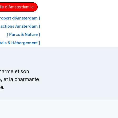
lle d'Amsterdam ici
aéroport d’Amsterdam ]
tractions Amsterdam ]
[ Parcs & Nature ]
tels & Hébergement ]
charme et son
p, et la charmante
e.