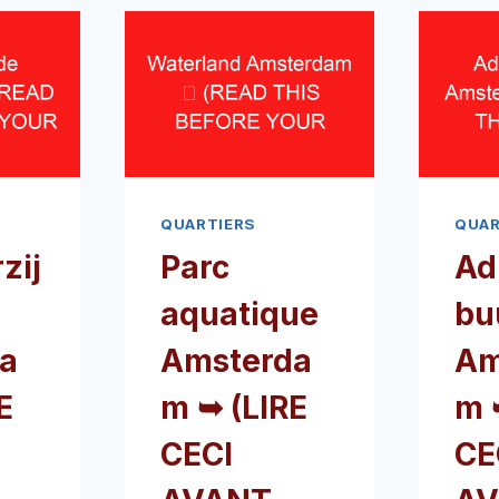
QUARTIERS
QUAR
zij
Parc
Ad
aquatique
bu
a
Amsterda
Am
E
m ➥ (LIRE
m 
CECI
CE