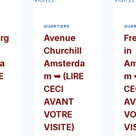
QUARTIERS
QUAR
rg
Avenue
Fr
Churchill
in
a
Amsterda
Am
E
m ➥ (LIRE
m 
CECI
CE
AVANT
AV
VOTRE
VO
VISITE)
VI