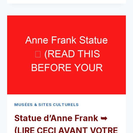
PIED
DU
STREET
ART
D’AMSTERDAM
➥
(LIRE
CECI
AVANT
VOTRE
VISITE)
MUSÉES & SITES CULTURELS
Statue d’Anne Frank ➥
(LIRE CECI AVANT VOTRE