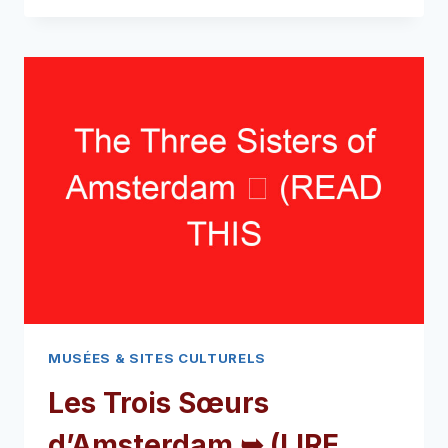
➥
(LIRE
CECI
AVANT
VOTRE
VISITE)
MUSÉES & SITES CULTURELS
Les Trois Sœurs
d’Amsterdam ➥ (LIRE