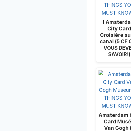
I Amsterd
City Car
Croisière su
canal (5 CE 
VOUS DEV
SAVOIR!)
Amsterdam C
Card Mus
Van Gogh 