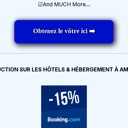
☑And MUCH More
…
Obtenez le vôtre ici ➡️
UCTION SUR LES HÔTELS & HÉBERGEMENT À A