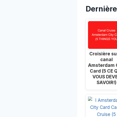
Dernière
Croisière su
canal
Amsterdam C
Card (5 CE 
VOUS DEV
SAVOIR!)