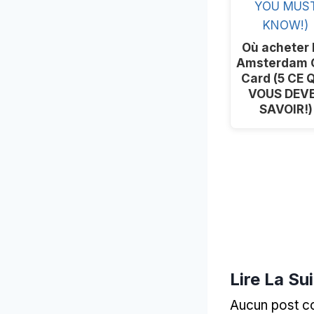
Où acheter l
Amsterdam C
Card (5 CE 
VOUS DEV
SAVOIR!)
Lire La Sui
Aucun post c