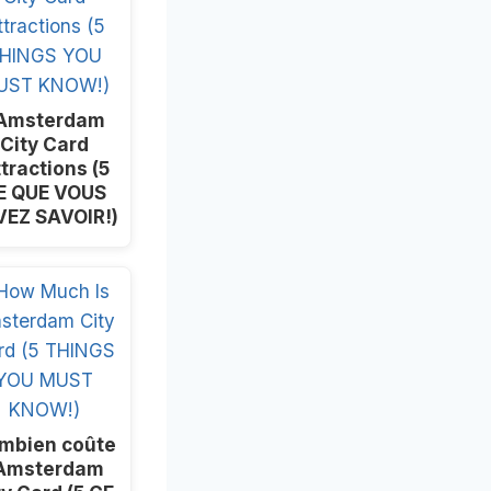
 Amsterdam
City Card
tractions (5
E QUE VOUS
VEZ SAVOIR!)
mbien coûte
’Amsterdam