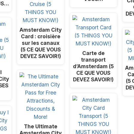
Ci
US…
DE
Amsterdam City
Card : croisière
sur les canaux
(5 CE QUE VOUS
Carte de
DEVEZ SAVOIR!)
transport
d’Amsterdam (5
Am
I
CE QUE VOUS
Ca
ity
DEVEZ SAVOIR!)
(5
SES
DE
The Ultimate
Amsterdam City