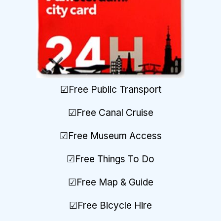
☑Free Public Transport
☑Free Canal Cruise
☑Free Museum Access
☑Free Things To Do
☑Free Map
&
Guide
☑Free Bicycle Hire