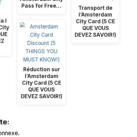
Pass for Free
…
Transport de
l’Amsterdam
a I
City Card (5 CE
ity
QUE VOUS
QUE
DEVEZ SAVOIR!)
EZ
Réduction sur
l’Amsterdam
City Card (5 CE
QUE VOUS
DEVEZ SAVOIR!)
te:
onnexe.