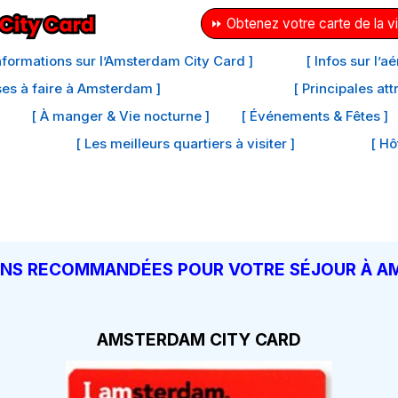
⏩ Obtenez votre carte de la vi
Informations sur l’Amsterdam City Card ]
[ Infos sur l’
ses à faire à Amsterdam ]
[ Principales at
[ À manger & Vie nocturne ]
[ Événements & Fêtes ]
[ Les meilleurs quartiers à visiter ]
[ Hô
NS RECOMMANDÉES POUR VOTRE SÉJOUR À 
AMSTERDAM CITY CARD