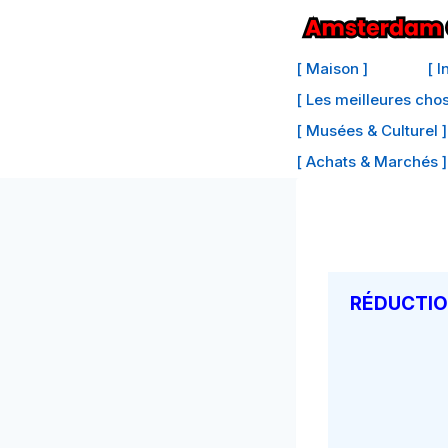
Passer
au
[ Maison ]
[ 
contenu
[ Les meilleures cho
[ Musées & Culturel ]
[ Achats & Marchés ]
RÉDUCTIO