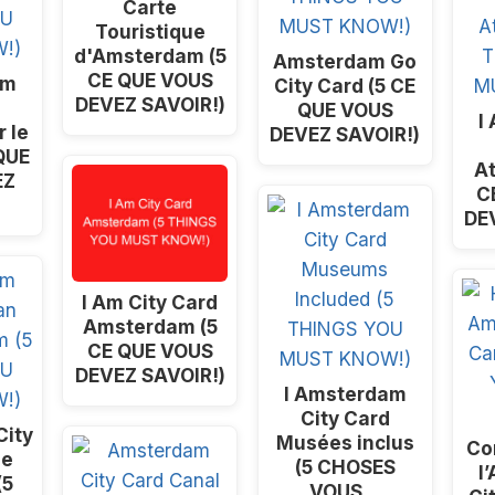
Carte
Touristique
d'Amsterdam (5
Amsterdam Go
CE QUE VOUS
am
City Card (5 CE
DEVEZ SAVOIR!)
d
QUE VOUS
I
r le
DEVEZ SAVOIR!)
QUE
At
EZ
C
DE
I Am City Card
Amsterdam (5
CE QUE VOUS
DEVEZ SAVOIR!)
I Amsterdam
City Card
ity
Musées inclus
Co
ée
(5 CHOSES
l
(5
VOUS…