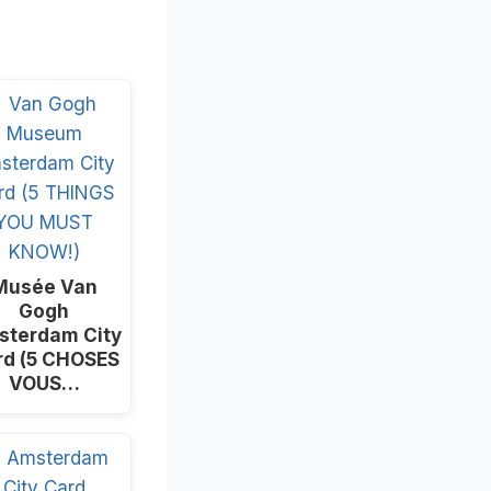
Musée Van
Gogh
sterdam City
rd (5 CHOSES
VOUS…