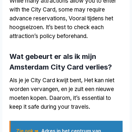
While many attractions allow you to enter
with the City Card
,
some may require
advance reservations
, Vooral tijdens het
hoogseizoen.
It’s best to check each
attraction’s policy beforehand
.
Wat gebeurt er als ik mijn
Amsterdam City Card verlies?
Als je je City Card kwijt bent, Het kan niet
worden vervangen, en je zult een nieuwe
moeten kopen. Daarom,
it’s essential to
keep it safe during your travels
.
Zie ook ➥
Adres in het centrum van